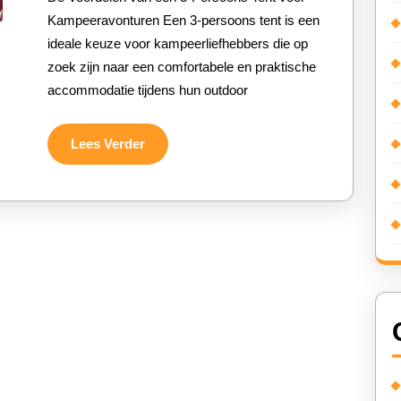
ruime
Kampeeravonturen Een 3-persoons tent is een
ideale keuze voor kampeerliefhebbers die op
3-
zoek zijn naar een comfortabele en praktische
persoons
accommodatie tijdens hun outdoor
tent
Lees
Lees Verder
Verder