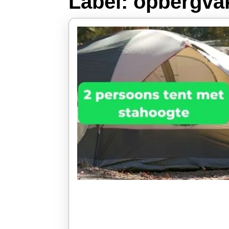
Label:
opbergva