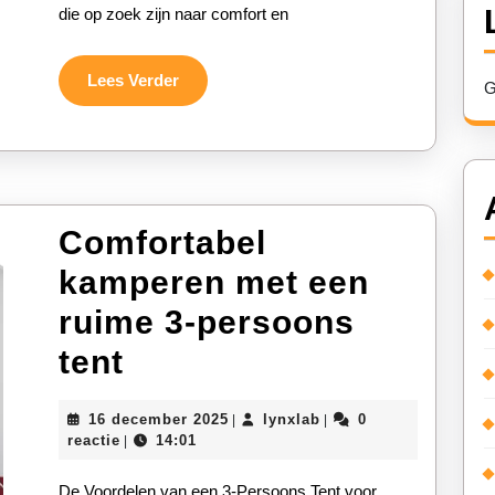
die op zoek zijn naar comfort en
Persoons
Tent
Lees
Lees Verder
G
Verder
Comfortabel
kamperen met een
ruime 3-persoons
Comfortabel
tent
kamperen
16
lynxlab
16 december 2025
lynxlab
0
|
|
met
december
reactie
14:01
|
2025
een
De Voordelen van een 3-Persoons Tent voor