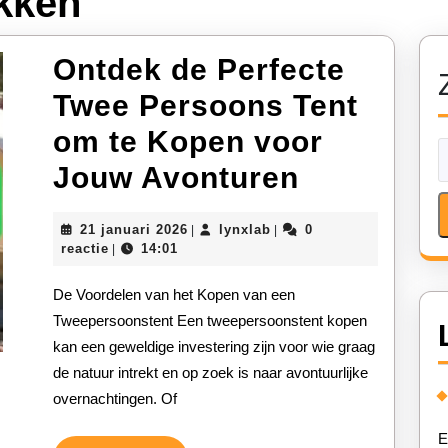
kken
Ontdek de Perfecte
Twee Persoons Tent
om te Kopen voor
Ontdek
Jouw Avonturen
de
21
lynxlab
21 januari 2026
lynxlab
0
|
|
Perfecte
januari
reactie
14:01
|
2026
Twee
De Voordelen van het Kopen van een
Persoons
Tweepersoonstent Een tweepersoonstent kopen
kan een geweldige investering zijn voor wie graag
Tent
de natuur intrekt en op zoek is naar avontuurlijke
om
overnachtingen. Of
te
E