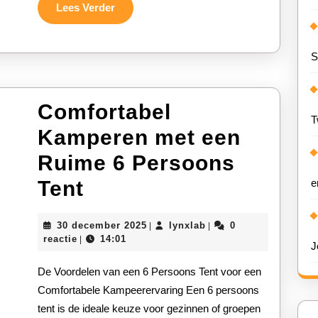
Kopen
Lees
Lees Verder
Verder
voor
S
Jouw
Avonture
Comfortabel
T
Kamperen met een
Ruime 6 Persoons
Comfortabel
Tent
e
Kamperen
30
lynxlab
30 december 2025
lynxlab
0
|
|
met
december
reactie
14:01
|
J
2025
een
De Voordelen van een 6 Persoons Tent voor een
Ruime
Comfortabele Kampeerervaring Een 6 persoons
tent is de ideale keuze voor gezinnen of groepen
6