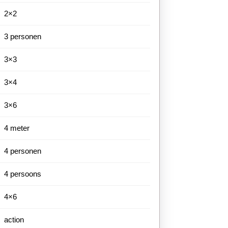
2×2
3 personen
3×3
3×4
3×6
4 meter
4 personen
4 persoons
4×6
action