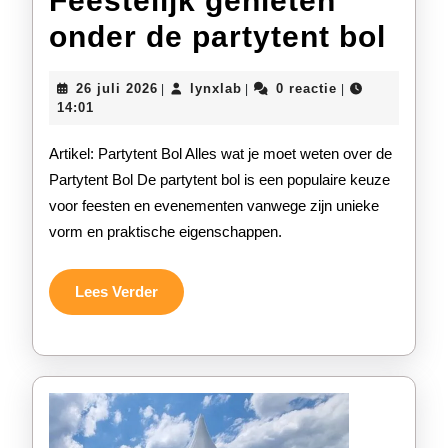
Feestelijk genieten
Fees
onder de partytent bol
gen
26
lynxlab
26 juli 2026
lynxlab
0 reactie
|
|
|
ond
juli
14:01
2026
de
Artikel: Partytent Bol Alles wat je moet weten over de
part
Partytent Bol De partytent bol is een populaire keuze
voor feesten en evenementen vanwege zijn unieke
bol
vorm en praktische eigenschappen.
Lees
Lees Verder
Verder