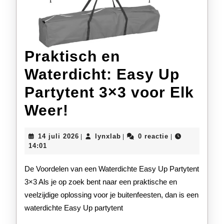
Praktisch en
Waterdicht: Easy Up
Partytent 3×3 voor Elk
Praktisch
Weer!
en
14
lynxlab
14 juli 2026
lynxlab
0 reactie
|
|
|
Waterdicht:
juli
14:01
2026
Easy
De Voordelen van een Waterdichte Easy Up Partytent
Up
3×3 Als je op zoek bent naar een praktische en
veelzijdige oplossing voor je buitenfeesten, dan is een
Partytent
waterdichte Easy Up partytent
3×3