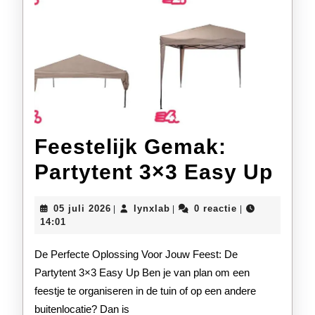
Feestelijk Gemak:
Fees
Partytent 3×3 Easy Up
Gem
05
lynxlab
05 juli 2026
lynxlab
0 reactie
|
|
|
Par
juli
14:01
2026
3×3
De Perfecte Oplossing Voor Jouw Feest: De
Eas
Partytent 3×3 Easy Up Ben je van plan om een
feestje te organiseren in de tuin of op een andere
Up
buitenlocatie? Dan is