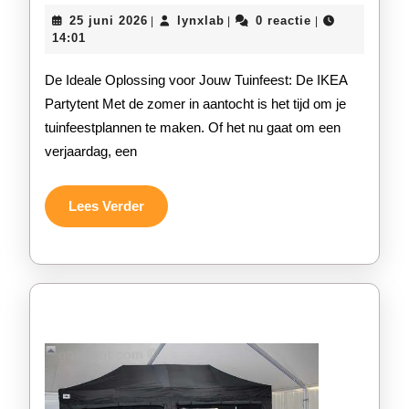
de
25
lynxlab
25 juni 2026
lynxlab
0 reactie
|
|
|
Perfecte
juni
14:01
2026
Buitenruim
De Ideale Oplossing voor Jouw Tuinfeest: De IKEA
met
Partytent Met de zomer in aantocht is het tijd om je
tuinfeestplannen te maken. Of het nu gaat om een
een
verjaardag, een
IKEA
Partytent
Lees
Lees Verder
Verder