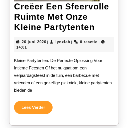
Creëer Een Sfeervolle
Ruimte Met Onze
Creëer
Kleine Partytenten
Een
26
lynxlab
26 juni 2026
lynxlab
0 reactie
|
|
|
Sfeervo
juni
14:01
2026
Ruimte
Kleine Partytenten: De Perfecte Oplossing Voor
Met
Intieme Feesten Of het nu gaat om een
verjaardagsfeest in de tuin, een barbecue met
Onze
vrienden of een gezellige picknick, kleine partytenten
Kleine
bieden de
Partyte
Lees
Lees Verder
Verder