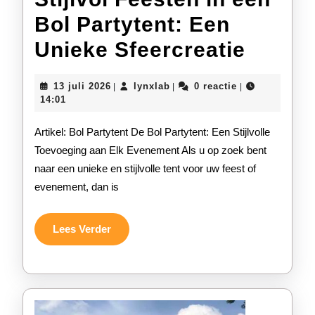
Bol Partytent: Een
Stijlvo
Unieke Sfeercreatie
Feest
13
lynxlab
13 juli 2026
lynxlab
0 reactie
|
|
|
in
juli
14:01
2026
een
Artikel: Bol Partytent De Bol Partytent: Een Stijlvolle
Bol
Toevoeging aan Elk Evenement Als u op zoek bent
naar een unieke en stijlvolle tent voor uw feest of
Partyt
evenement, dan is
Een
Uniek
Lees
Lees Verder
Verder
Sfeerc