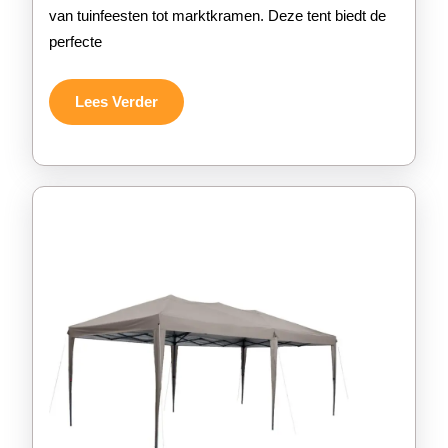
van tuinfeesten tot marktkramen. Deze tent biedt de
6×3
perfecte
voo
Jou
Lees
Lees Verder
Verder
Eve