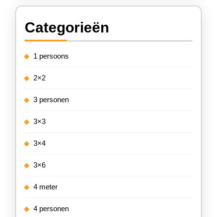
Categorieën
1 persoons
2×2
3 personen
3×3
3×4
3×6
4 meter
4 personen