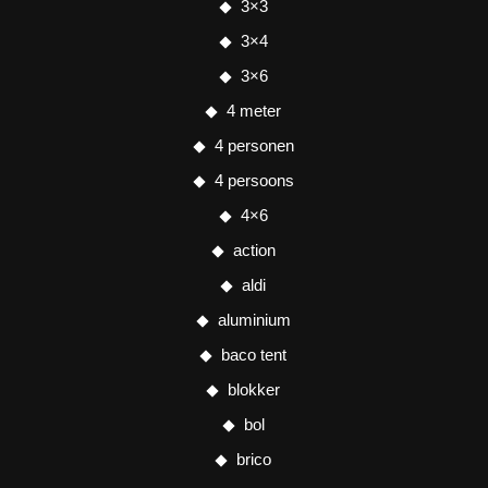
3×3
3×4
3×6
4 meter
4 personen
4 persoons
4×6
action
aldi
aluminium
baco tent
blokker
bol
brico