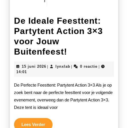
De Ideale Feesttent:
Partytent Action 3×3
voor Jouw
De
Buitenfeest!
Ideale
15
lynxlab
15 juni 2026
lynxlab
0 reactie
|
|
|
Feesttent:
juni
14:01
2026
Partytent
De Perfecte Feesttent: Partytent Action 3×3 Als je op
Action
zoek bent naar de perfecte feesttent voor je volgende
evenement, overweeg dan de Partytent Action 3×3.
3×3
Deze tent is ideaal voor
voor
Jouw
Lees
Lees Verder