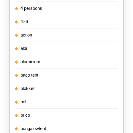
4 persoons
4×6
action
aldi
aluminium
baco tent
blokker
bol
brico
bungalowtent