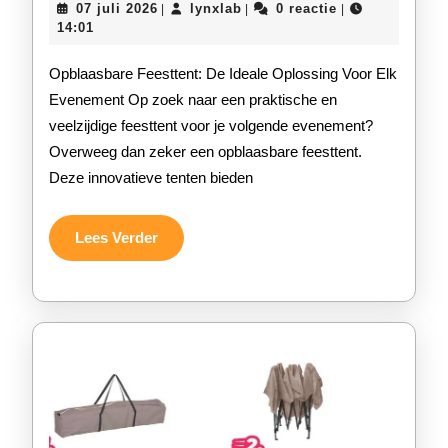
07
lynxlab
07 juli 2026
lynxlab
0 reactie
|
|
|
Voordelen
juli
14:01
2026
van
Opblaasbare Feesttent: De Ideale Oplossing Voor Elk
Een
Evenement Op zoek naar een praktische en
veelzijdige feesttent voor je volgende evenement?
Opblaasbare
Overweeg dan zeker een opblaasbare feesttent.
Feesttent
Deze innovatieve tenten bieden
Voor
Jouw
Lees
Lees Verder
Verder
Evenement!