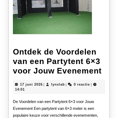
Ontdek de Voordelen
van een Partytent 6×3
Ont
voor Jouw Evenement
de
17
lynxlab
17 juni 2026
lynxlab
0 reactie
|
|
|
Voo
juni
14:01
2026
van
De Voordelen van een Partytent 6×3 voor Jouw
een
Evenement Een partytent van 6×3 meter is een
populaire keuze voor verschillende evenementen,
Part