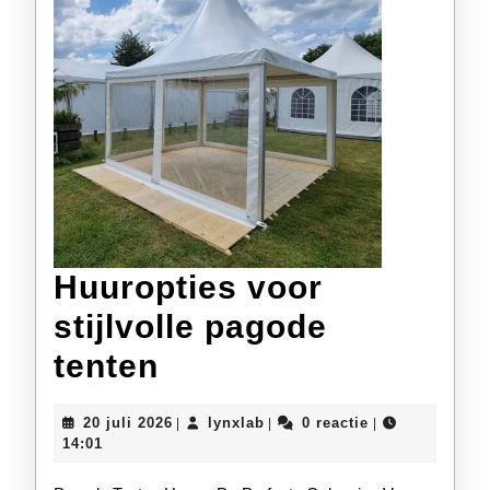
Huuropties voor
stijlvolle pagode
Huuropties
tenten
voor
20
lynxlab
20 juli 2026
lynxlab
0 reactie
|
|
|
stijlvolle
juli
14:01
2026
pagode