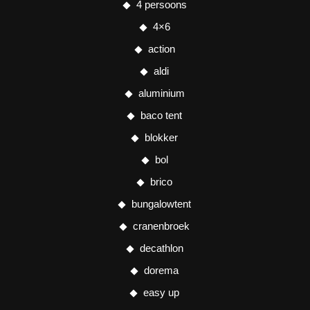
4 persoons
4×6
action
aldi
aluminium
baco tent
blokker
bol
brico
bungalowtent
cranenbroek
decathlon
dorema
easy up