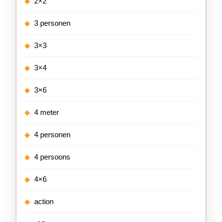
2×2
3 personen
3×3
3×4
3×6
4 meter
4 personen
4 persoons
4×6
action