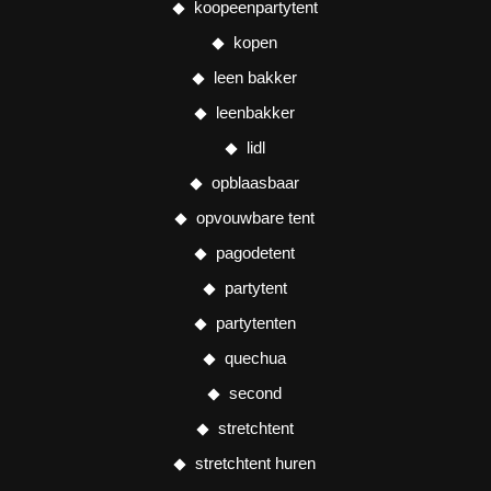
koopeenpartytent
kopen
leen bakker
leenbakker
lidl
opblaasbaar
opvouwbare tent
pagodetent
partytent
partytenten
quechua
second
stretchtent
stretchtent huren