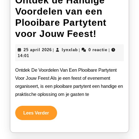
Ontdek de Handige
Voordelen van een
Plooibare Partytent
Ontdek
voor Jouw Feest!
de
25
lynxlab
25 april 2026
lynxlab
0 reactie
|
|
|
Handige
april
14:01
2026
Voordele
Ontdek De Voordelen Van Een Plooibare Partytent
van
Voor Jouw Feest Als je een feest of evenement
organiseert, is een plooibare partytent een handige en
een
praktische oplossing om je gasten te
Plooibar
Partyten
Lees
Lees Verder
Verder
voor
Jouw