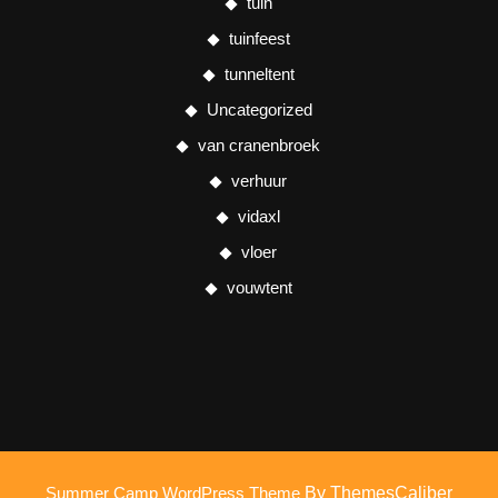
tuin
tuinfeest
tunneltent
Uncategorized
van cranenbroek
verhuur
vidaxl
vloer
vouwtent
Summer Camp WordPress Theme
By ThemesCaliber