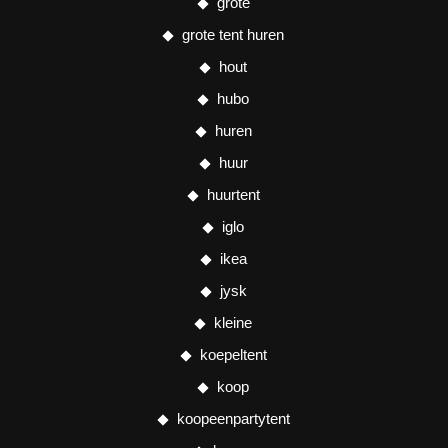
grote
grote tent huren
hout
hubo
huren
huur
huurtent
iglo
ikea
jysk
kleine
koepeltent
koop
koopeenpartytent