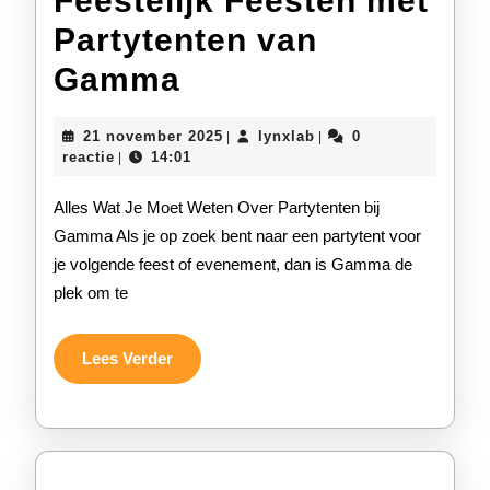
Feestelijk Feesten met
Partytenten van
Feestelijk
Gamma
Feesten
21
lynxlab
21 november 2025
lynxlab
0
|
|
met
november
reactie
14:01
|
2025
Partytenten
Alles Wat Je Moet Weten Over Partytenten bij
van
Gamma Als je op zoek bent naar een partytent voor
je volgende feest of evenement, dan is Gamma de
Gamma
plek om te
Lees
Lees Verder
Verder