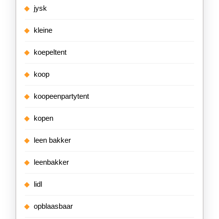
jysk
kleine
koepeltent
koop
koopeenpartytent
kopen
leen bakker
leenbakker
lidl
opblaasbaar