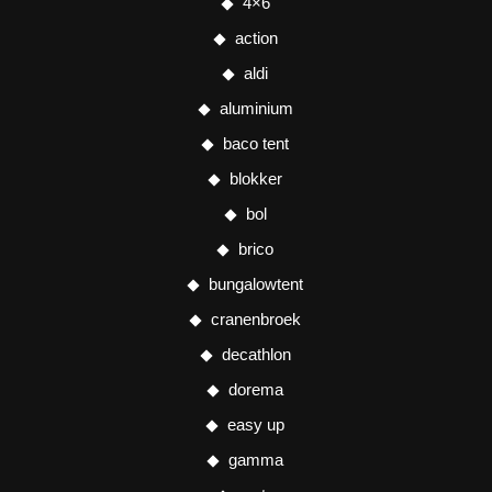
4×6
action
aldi
aluminium
baco tent
blokker
bol
brico
bungalowtent
cranenbroek
decathlon
dorema
easy up
gamma