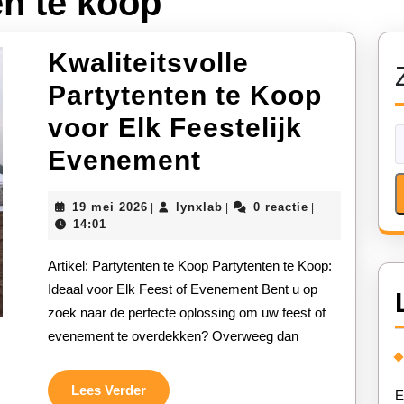
en te koop
Kwaliteitsvolle
Partytenten te Koop
voor Elk Feestelijk
Kwaliteitsvolle
Evenement
Partytenten
19
lynxlab
19 mei 2026
lynxlab
0 reactie
|
|
|
te
mei
14:01
2026
Koop
Artikel: Partytenten te Koop Partytenten te Koop:
voor
Ideaal voor Elk Feest of Evenement Bent u op
zoek naar de perfecte oplossing om uw feest of
Elk
evenement te overdekken? Overweeg dan
Feestelijk
Evenement
Lees
Lees Verder
E