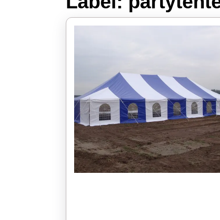
Label:
partytent