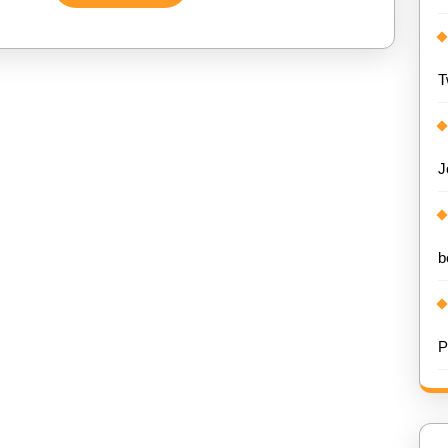
Verder
T
J
b
P