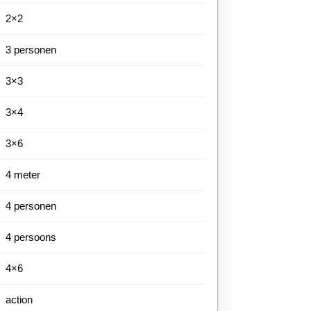
2×2
3 personen
3×3
3×4
3×6
4 meter
4 personen
4 persoons
4×6
action