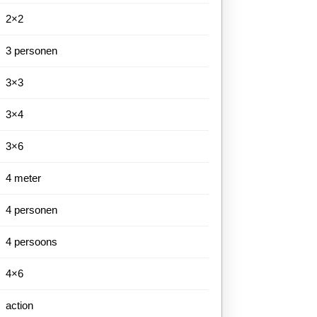
2×2
3 personen
3×3
3×4
3×6
4 meter
4 personen
4 persoons
4×6
action