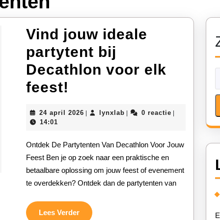
tenten
Vind jouw ideale
partytent bij
Decathlon voor elk
Vind
feest!
jouw
24
lynxlab
24 april 2026
lynxlab
0 reactie
|
|
|
ideale
april
14:01
2026
partytent
Ontdek De Partytenten Van Decathlon Voor Jouw
bij
Feest Ben je op zoek naar een praktische en
betaalbare oplossing om jouw feest of evenement
Decathlon
te overdekken? Ontdek dan de partytenten van
voor
elk
Lees
Lees Verder
E