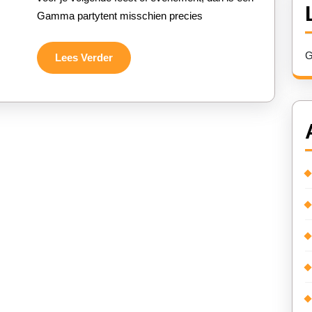
Gamma
Gamma partytent misschien precies
partytent
voor
G
Lees
Lees Verder
Verder
jouw
volgende
feest!