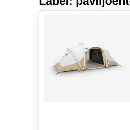
Label:
paviljoen