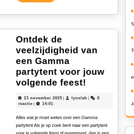
Verder
feest!
S
Ontdek de
veelzijdigheid van
T
een Gamma
partytent voor jouw
e
Ontdek
volgende feest!
de
23
lynxlab
23 november 2025
lynxlab
0
|
|
veelzijdig
november
J
reactie
14:01
|
2025
van
Alles wat je moet weten over een Gamma
een
partytent Als je op zoek bent naar een partytent
voor je volgende feest of evenement, dan is een