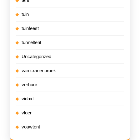
tent
tuin
tuinfeest
tunneltent
Uncategorized
van cranenbroek
verhuur
vidaxl
vloer
vouwtent