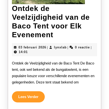
Ontdek de
Veelzijdigheid van de
Baco Tent voor Elk
Ontdek
Evenement
de
03
lynxlab
03 februari 2026
lynxlab
0 reactie
|
|
|
Veelzijdigheid
februari
14:01
2026
van
Ontdek de Veelzijdigheid van de Baco Tent De Baco
de
tent, ook wel bekend als de bungalowtent, is een
populaire keuze voor verschillende evenementen en
Baco
gelegenheden. Deze tent staat bekend om
Tent
voor
Lees
Lees Verder
Verder
Elk