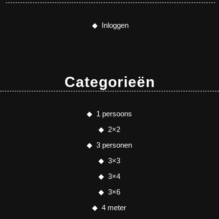
Inloggen
Categorieën
1 persoons
2×2
3 personen
3×3
3×4
3×6
4 meter