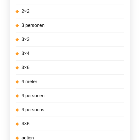
2×2
3 personen
3×3
3×4
3×6
4 meter
4 personen
4 persoons
4×6
action