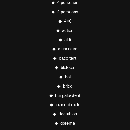
4 personen
4 persoons
4×6
action
aldi
aluminium
baco tent
blokker
bol
brico
bungalowtent
cranenbroek
decathlon
dorema