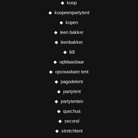
koop
koopeenpartytent
kopen
leen bakker
leenbakker
lidl
opblaasbaar
opvouwbare tent
pagodetent
partytent
partytenten
quechua
second
stretchtent