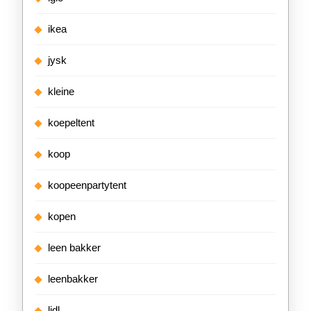
ikea
jysk
kleine
koepeltent
koop
koopeenpartytent
kopen
leen bakker
leenbakker
lidl