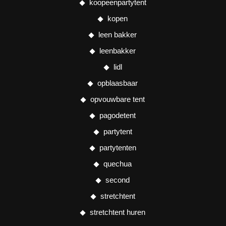
koopeenpartytent
kopen
leen bakker
leenbakker
lidl
opblaasbaar
opvouwbare tent
pagodetent
partytent
partytenten
quechua
second
stretchtent
stretchtent huren