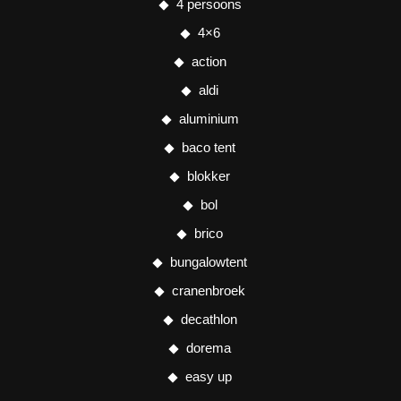
4 persoons
4×6
action
aldi
aluminium
baco tent
blokker
bol
brico
bungalowtent
cranenbroek
decathlon
dorema
easy up