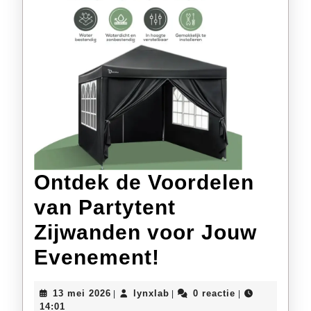
Ontdek de Voordelen
van Partytent
Zijwanden voor Jouw
Ontdek
Evenement!
de
13
lynxlab
13 mei 2026
lynxlab
0 reactie
|
|
|
Voordelen
mei
14:01