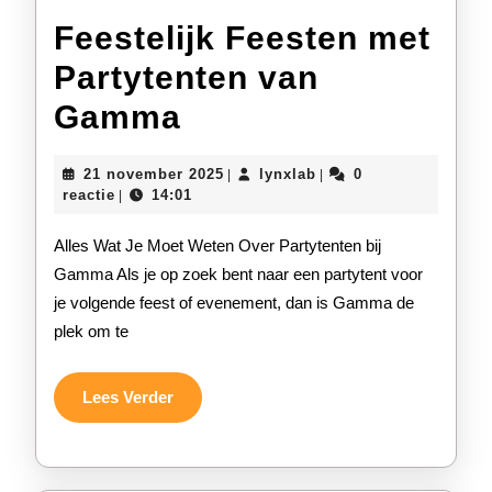
Feestelijk Feesten met
Partytenten van
Feestelijk
Gamma
Feesten
21
lynxlab
21 november 2025
lynxlab
0
|
|
met
november
reactie
14:01
|
2025
Partytenten
Alles Wat Je Moet Weten Over Partytenten bij
van
Gamma Als je op zoek bent naar een partytent voor
je volgende feest of evenement, dan is Gamma de
Gamma
plek om te
Lees
Lees Verder
Verder