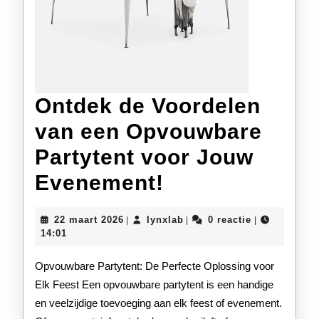
Ontdek de Voordelen
van een Opvouwbare
Partytent voor Jouw
Ontdek
Evenement!
de
22
lynxlab
22 maart 2026
lynxlab
0 reactie
|
|
|
Voordelen
maart
14:01
2026
van
Opvouwbare Partytent: De Perfecte Oplossing voor
een
Elk Feest Een opvouwbare partytent is een handige
en veelzijdige toevoeging aan elk feest of evenement.
Opvouwbare