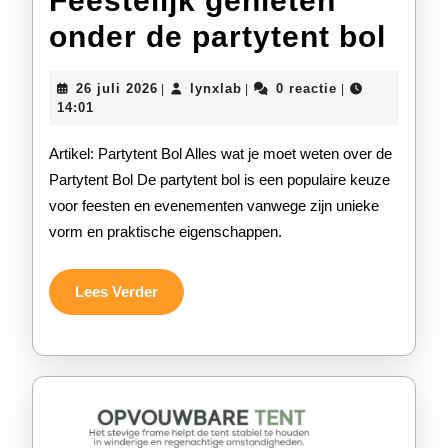
Feestelijk genieten
Fees
onder de partytent bol
gen
26
lynxlab
26 juli 2026
lynxlab
0 reactie
|
|
|
ond
juli
14:01
2026
de
Artikel: Partytent Bol Alles wat je moet weten over de
part
Partytent Bol De partytent bol is een populaire keuze
voor feesten en evenementen vanwege zijn unieke
bol
vorm en praktische eigenschappen.
Lees
Lees Verder
Verder