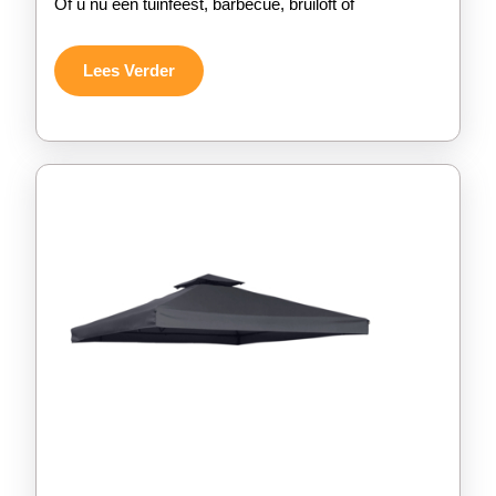
Of u nu een tuinfeest, barbecue, bruiloft of
Partytent
voor
Lees
Lees Verder
Verder
Jouw
Evenement!