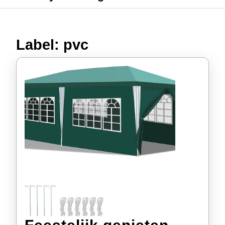
Label:
pvc