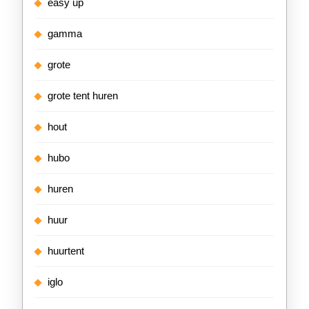
easy up
gamma
grote
grote tent huren
hout
hubo
huren
huur
huurtent
iglo