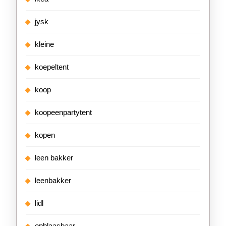
jysk
kleine
koepeltent
koop
koopeenpartytent
kopen
leen bakker
leenbakker
lidl
opblaasbaar