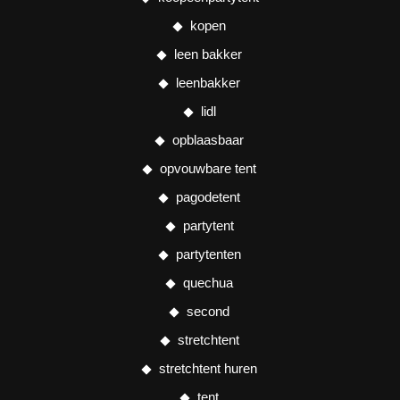
kopen
leen bakker
leenbakker
lidl
opblaasbaar
opvouwbare tent
pagodetent
partytent
partytenten
quechua
second
stretchtent
stretchtent huren
tent