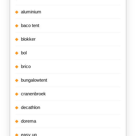
aluminium
baco tent
blokker
bol
brico
bungalowtent
cranenbroek
decathlon
dorema
easy up