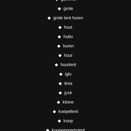
grote
grote tent huren
hout
hubo
huren
huur
huurtent
iglo
ikea
jysk
kleine
koepeltent
koop
koopeenpartytent