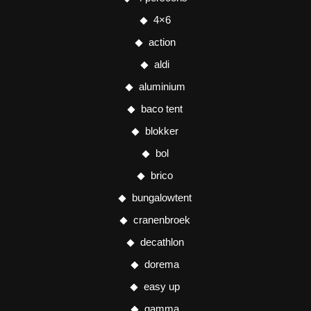
4×6
action
aldi
aluminium
baco tent
blokker
bol
brico
bungalowtent
cranenbroek
decathlon
dorema
easy up
gamma