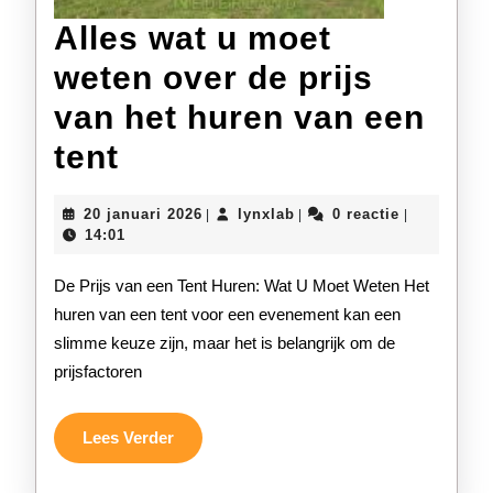
Alles wat u moet
weten over de prijs
van het huren van een
Alles
tent
wat
20
lynxlab
20 januari 2026
lynxlab
0 reactie
|
|
|
u
januari
14:01
2026
moet
De Prijs van een Tent Huren: Wat U Moet Weten Het
weten
huren van een tent voor een evenement kan een
slimme keuze zijn, maar het is belangrijk om de
over
prijsfactoren
de
prijs
Lees
Lees Verder
Verder
van