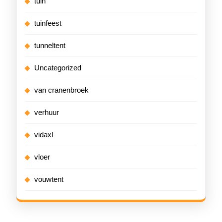
tuin
tuinfeest
tunneltent
Uncategorized
van cranenbroek
verhuur
vidaxl
vloer
vouwtent