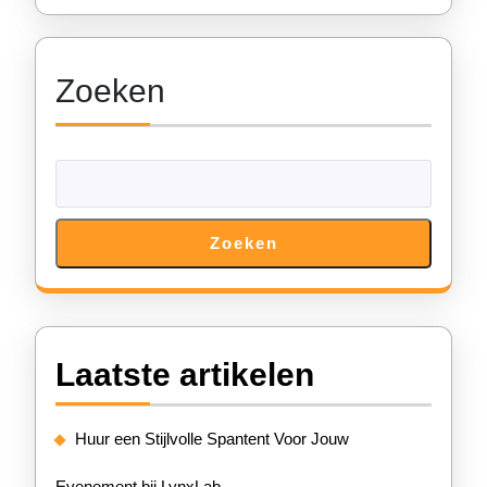
het
huren
Zoeken
van
een
tent
Zoeken
Laatste artikelen
Huur een Stijlvolle Spantent Voor Jouw
Evenement bij LynxLab