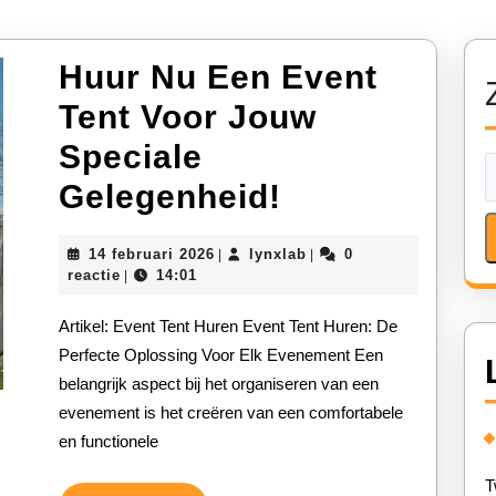
Huur Nu Een Event
Tent Voor Jouw
Speciale
Huur
Gelegenheid!
Nu
14
lynxlab
14 februari 2026
lynxlab
0
|
|
Een
februari
reactie
14:01
|
2026
Event
Artikel: Event Tent Huren Event Tent Huren: De
Tent
Perfecte Oplossing Voor Elk Evenement Een
belangrijk aspect bij het organiseren van een
Voor
evenement is het creëren van een comfortabele
Jouw
en functionele
Speciale
T