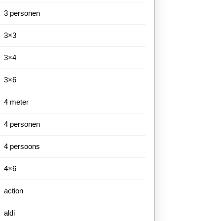
3 personen
3×3
3×4
3×6
4 meter
4 personen
4 persoons
4×6
action
aldi