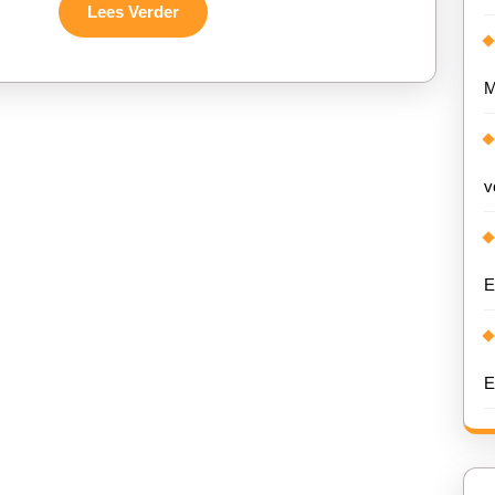
Gelegenheid
Lees
Lees Verder
Verder
M
v
E
E