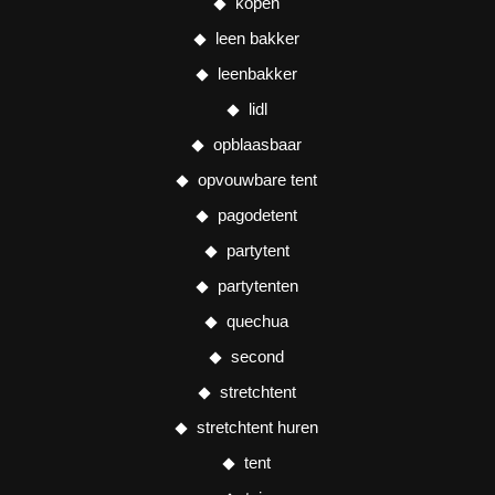
kopen
leen bakker
leenbakker
lidl
opblaasbaar
opvouwbare tent
pagodetent
partytent
partytenten
quechua
second
stretchtent
stretchtent huren
tent