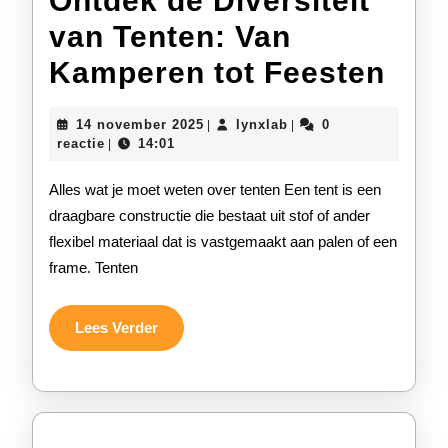
Ontdek de Diversiteit
van Tenten: Van
Ont
Kamperen tot Feesten
de
14
lynxlab
14 november 2025
lynxlab
0
|
|
Dive
november
reactie
14:01
|
2025
van
Alles wat je moet weten over tenten Een tent is een
Ten
draagbare constructie die bestaat uit stof of ander
flexibel materiaal dat is vastgemaakt aan palen of een
Van
frame. Tenten
Kam
tot
Lees
Lees Verder
Verder
Fee