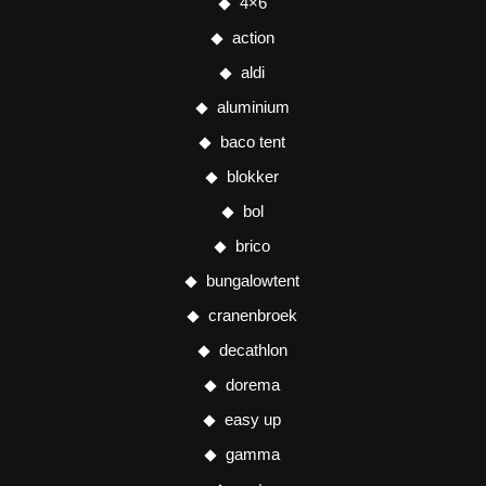
4×6
action
aldi
aluminium
baco tent
blokker
bol
brico
bungalowtent
cranenbroek
decathlon
dorema
easy up
gamma