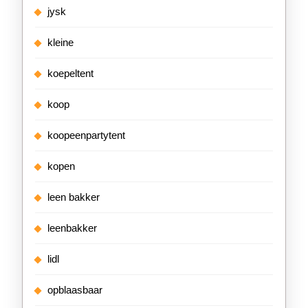
jysk
kleine
koepeltent
koop
koopeenpartytent
kopen
leen bakker
leenbakker
lidl
opblaasbaar