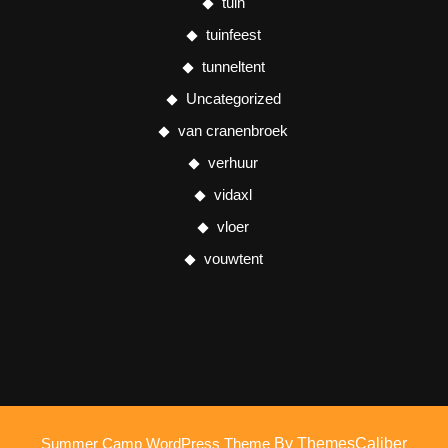
tuin
tuinfeest
tunneltent
Uncategorized
van cranenbroek
verhuur
vidaxl
vloer
vouwtent
Summer Camp WordPress Theme
By ThemesCaliber