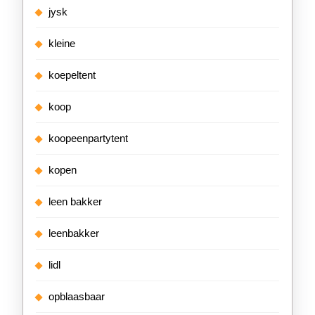
jysk
kleine
koepeltent
koop
koopeenpartytent
kopen
leen bakker
leenbakker
lidl
opblaasbaar