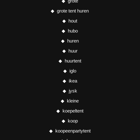
grote
grote tent huren
hout
hubo
huren
huur
huurtent
iglo
ikea
jysk
kleine
koepeltent
koop
koopeenpartytent