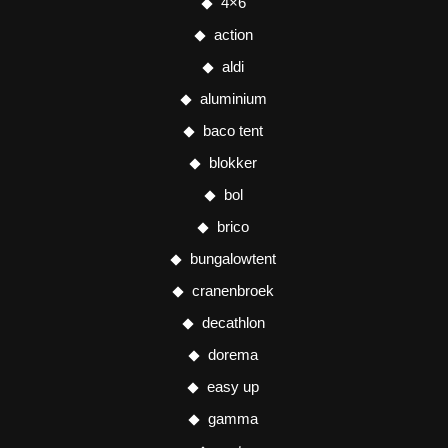
4×6
action
aldi
aluminium
baco tent
blokker
bol
brico
bungalowtent
cranenbroek
decathlon
dorema
easy up
gamma