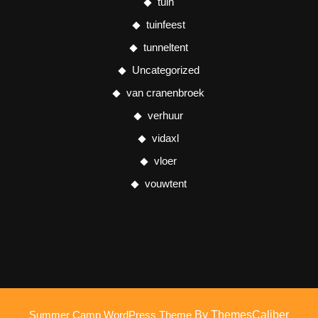
tuin
tuinfeest
tunneltent
Uncategorized
van cranenbroek
verhuur
vidaxl
vloer
vouwtent
Summer Camp WordPress Theme
By ThemesCaliber