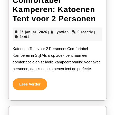
Comfortabel
Kamperen: Katoenen
Comf
Tent voor 2 Personen
Kamp
25
lynxlab
25 januari 2026
lynxlab
0 reactie
|
|
|
Kato
januari
14:01
2026
Tent
Katoenen Tent voor 2 Personen: Comfortabel
voor
Kamperen in Stijl Als u op zoek bent naar een
comfortabele en stijlvolle kampeerervaring voor twee
2
personen, dan is een katoenen tent de perfecte
Pers
Lees
Lees Verder
Verder