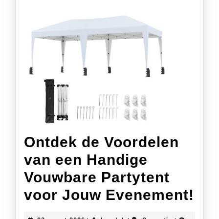
Ontdek de Voordelen
van een Handige
Vouwbare Partytent
On
voor Jouw Evenement!
de