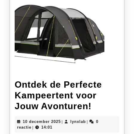
Avontuur
Ontdek de Perfecte
Kampeertent voor
Ontdek
Jouw Avonturen!
de
10
lynxlab
10 december 2025
lynxlab
0
|
|
Perfecte
december
reactie
14:01
|
2025