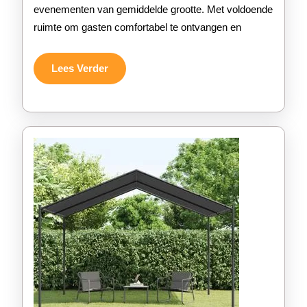
evenementen van gemiddelde grootte. Met voldoende
4×6
ruimte om gasten comfortabel te ontvangen en
Meter:
De
Lees
Lees Verder
Verder
Ideale
Oplossing
voor
Jouw
Evenement!