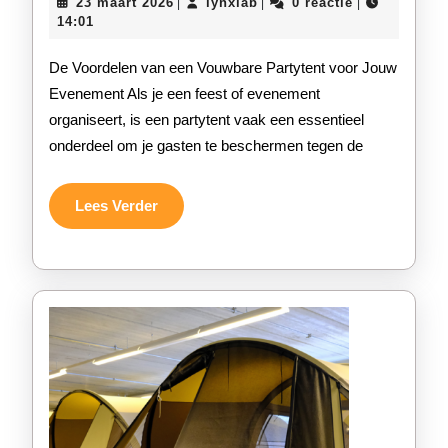
23
lynxlab
23 maart 2026
lynxlab
0 reactie
|
|
|
Voo
maart
14:01
2026
va
De Voordelen van een Vouwbare Partytent voor Jouw
ee
Evenement Als je een feest of evenement
organiseert, is een partytent vaak een essentieel
Ha
onderdeel om je gasten te beschermen tegen de
Vo
Par
Lees
Lees Verder
Verder
voo
Jo
Ev