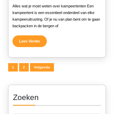
Kampeert
Alles wat je moet weten over kampeertenten Een
voor
kampeertent is een essentieel onderdeel van elke
kampeeruitrusting. Of je nu van plan bent om te gaan
Jouw
backpacken in de bergen of
Avonture
Lees
Lees Verder
Verder
Berichten
1
2
Volgende
paginering
Zoeken