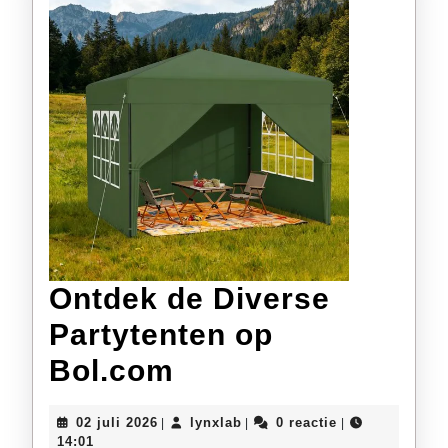
Ontdek de Diverse
Partytenten op
Ontdek
Bol.com
de
02
lynxlab
02 juli 2026
lynxlab
0 reactie
|
|
|
Diverse
juli
14:01