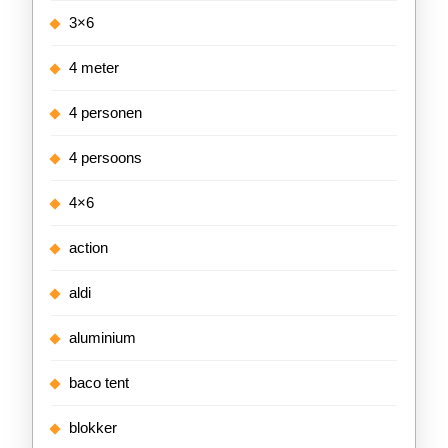
3×6
4 meter
4 personen
4 persoons
4×6
action
aldi
aluminium
baco tent
blokker