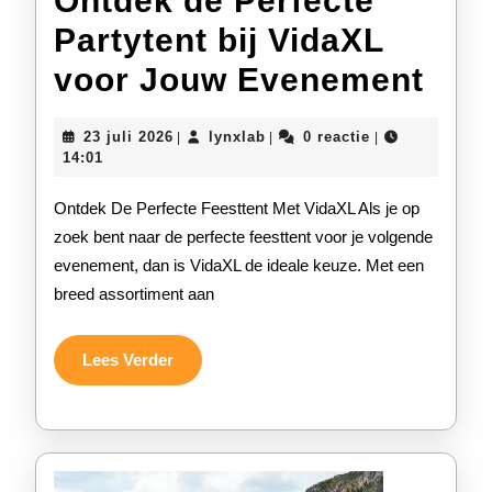
Ontdek de Perfecte
Partytent bij VidaXL
Ont
voor Jouw Evenement
de
23
lynxlab
23 juli 2026
lynxlab
0 reactie
|
|
|
Per
juli
14:01
2026
Part
Ontdek De Perfecte Feesttent Met VidaXL Als je op
bij
zoek bent naar de perfecte feesttent voor je volgende
evenement, dan is VidaXL de ideale keuze. Met een
Vid
breed assortiment aan
voo
Jou
Lees
Lees Verder
Verder
Eve