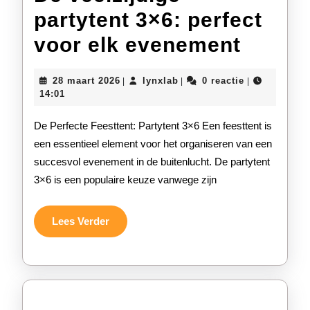
partytent 3×6: perfect
De
voor elk evenement
veelzi
28
lynxlab
28 maart 2026
lynxlab
0 reactie
|
|
|
partyt
maart
14:01
2026
3×6:
De Perfecte Feesttent: Partytent 3×6 Een feesttent is
perfec
een essentieel element voor het organiseren van een
succesvol evenement in de buitenlucht. De partytent
voor
3×6 is een populaire keuze vanwege zijn
elk
evene
Lees
Lees Verder
Verder