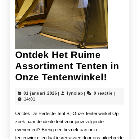
Ontdek Het Ruime
Assortiment Tenten in
Ontde
Onze Tentenwinkel!
Het
01
lynxlab
01 januari 2026
lynxlab
0 reactie
|
|
|
Ruime
januari
14:01
2026
Assort
Ontdek De Perfecte Tent Bij Onze Tentenwinkel Op
Tenten
zoek naar de ideale tent voor jouw volgende
evenement? Breng een bezoek aan onze
in
tentenwinkel en laat je verrassen door ons uitgebreide