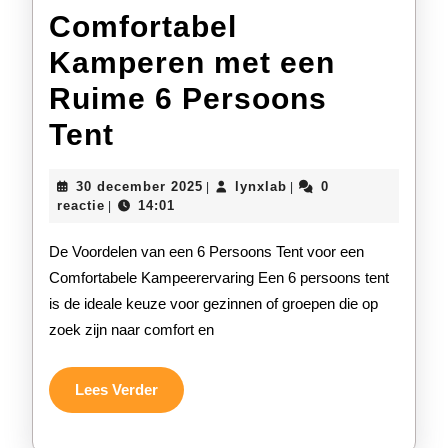
Comfortabel
Kamperen met een
Ruime 6 Persoons
Comfortabel
Tent
Kamperen
30
lynxlab
30 december 2025
lynxlab
0
|
|
met
december
reactie
14:01
|
2025
een
De Voordelen van een 6 Persoons Tent voor een
Ruime
Comfortabele Kampeerervaring Een 6 persoons tent
is de ideale keuze voor gezinnen of groepen die op
6
zoek zijn naar comfort en
Persoons
Tent
Lees
Lees Verder
Verder