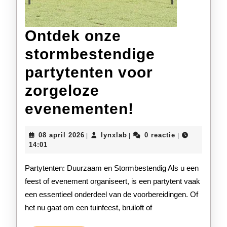
Ontdek onze
stormbestendige
partytenten voor
zorgeloze
Ontdek
evenementen!
onze
08
lynxlab
08 april 2026
lynxlab
0 reactie
|
|
|
stormbeste
april
14:01
2026
partytenten
Partytenten: Duurzaam en Stormbestendig Als u een
voor
feest of evenement organiseert, is een partytent vaak
een essentieel onderdeel van de voorbereidingen. Of
zorgeloze
het nu gaat om een tuinfeest, bruiloft of
evenemente