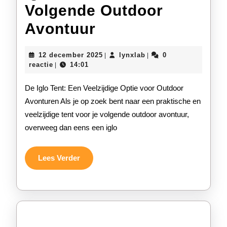
Volgende Outdoor
Ontdek
Avontuur
de
12
lynxlab
12 december 2025
lynxlab
0
|
|
Veelzijdigheid
december
reactie
14:01
|
2025
van
De Iglo Tent: Een Veelzijdige Optie voor Outdoor
de
Avonturen Als je op zoek bent naar een praktische en
veelzijdige tent voor je volgende outdoor avontuur,
Iglo
overweeg dan eens een iglo
Tent
voor
Lees
Lees Verder
Verder
Jouw
Volgende
Outdoor