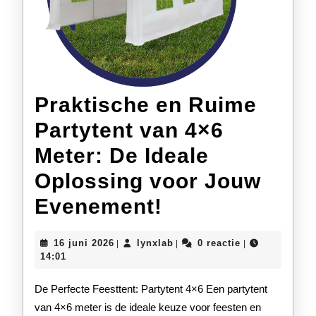
Praktische en Ruime
Partytent van 4×6
Meter: De Ideale
Oplossing voor Jouw
Praktische
Evenement!
en
16
lynxlab
16 juni 2026
lynxlab
0 reactie
|
|
|
Ruime
juni
14:01
2026
Partytent
De Perfecte Feesttent: Partytent 4×6 Een partytent
van
van 4×6 meter is de ideale keuze voor feesten en