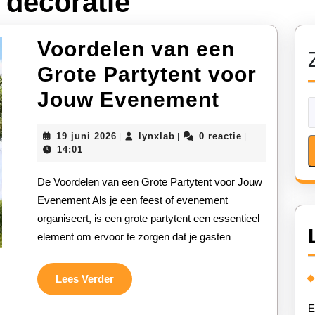
 decoratie
Voordelen van een
Grote Partytent voor
Voordele
Jouw Evenement
van
19
lynxlab
19 juni 2026
lynxlab
0 reactie
|
|
|
een
juni
14:01
2026
Grote
De Voordelen van een Grote Partytent voor Jouw
Partyten
Evenement Als je een feest of evenement
organiseert, is een grote partytent een essentieel
voor
element om ervoor te zorgen dat je gasten
Jouw
Eveneme
Lees
Lees Verder
Verder
E