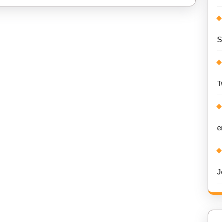
S
T
e
J