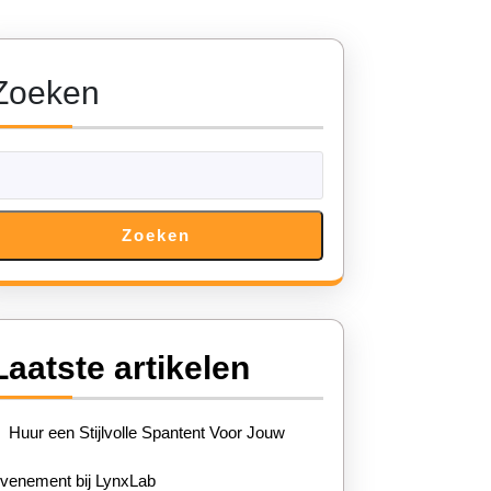
Zoeken
n
Zoeken
t
Laatste artikelen
nt
Huur een Stijlvolle Spantent Voor Jouw
venement bij LynxLab