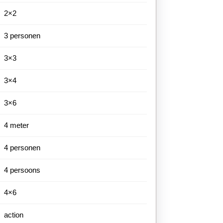
2×2
3 personen
3×3
3×4
3×6
4 meter
4 personen
4 persoons
4×6
action