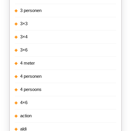
3 personen
3×3
3×4
3×6
4 meter
4 personen
4 persoons
4×6
action
aldi