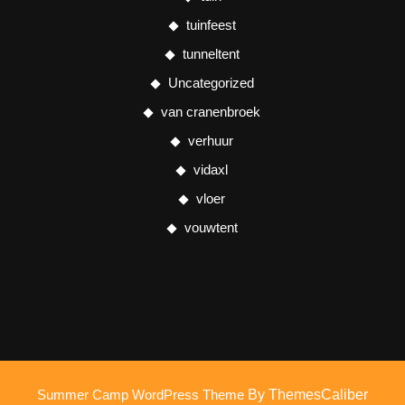
tuinfeest
tunneltent
Uncategorized
van cranenbroek
verhuur
vidaxl
vloer
vouwtent
Summer Camp WordPress Theme
By ThemesCaliber