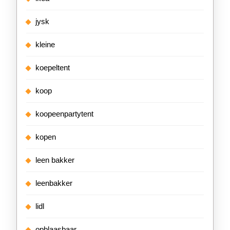
jysk
kleine
koepeltent
koop
koopeenpartytent
kopen
leen bakker
leenbakker
lidl
opblaasbaar