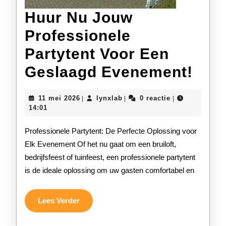
Huur Nu Jouw
Professionele
Partytent Voor Een
Huu
Geslaagd Evenement!
Nu
11
lynxlab
11 mei 2026
lynxlab
0 reactie
|
|
|
Jou
mei
14:01
2026
Prof
Professionele Partytent: De Perfecte Oplossing voor
Part
Elk Evenement Of het nu gaat om een bruiloft,
bedrijfsfeest of tuinfeest, een professionele partytent
Voo
is de ideale oplossing om uw gasten comfortabel en
Een
Ges
Lees
Lees Verder
Verder
Eve