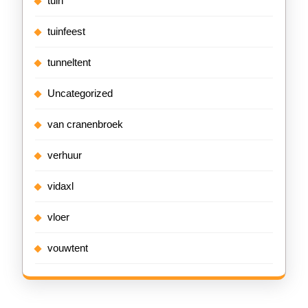
tuin
tuinfeest
tunneltent
Uncategorized
van cranenbroek
verhuur
vidaxl
vloer
vouwtent