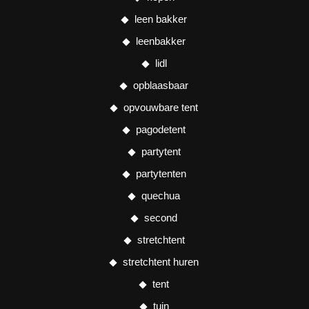
leen bakker
leenbakker
lidl
opblaasbaar
opvouwbare tent
pagodetent
partytent
partytenten
quechua
second
stretchtent
stretchtent huren
tent
tuin