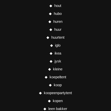
hout
hubo
huren
huur
huurtent
iglo
ikea
jysk
kleine
koepeltent
koop
koopeenpartytent
kopen
leen bakker