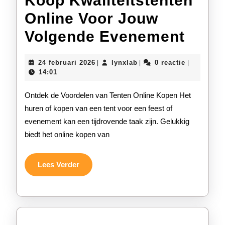
Koop Kwaliteitstenten
Online Voor Jouw
Koop
Volgende Evenement
Kwali
24
lynxlab
24 februari 2026
lynxlab
0 reactie
|
|
|
Onli
februari
14:01
2026
Voor
Ontdek de Voordelen van Tenten Online Kopen Het
Jouw
huren of kopen van een tent voor een feest of
evenement kan een tijdrovende taak zijn. Gelukkig
Volg
biedt het online kopen van
Even
Lees
Lees Verder
Verder