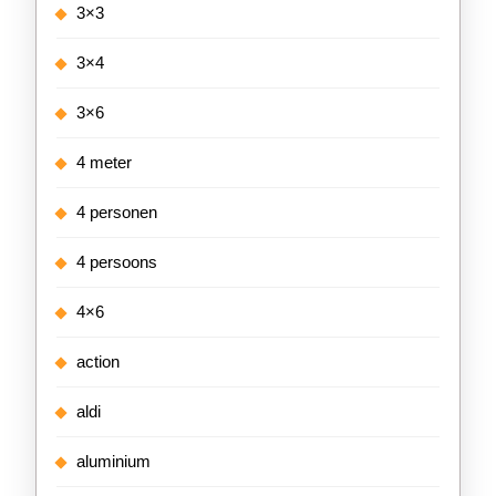
3×3
3×4
3×6
4 meter
4 personen
4 persoons
4×6
action
aldi
aluminium