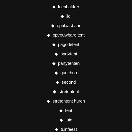
leenbakker
lidl
opblaasbaar
opvouwbare tent
pagodetent
partytent
partytenten
quechua
second
stretchtent
stretchtent huren
tent
tuin
tuinfeest