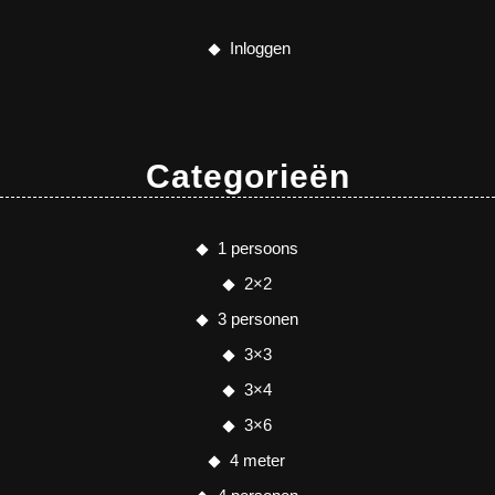
Inloggen
Categorieën
1 persoons
2×2
3 personen
3×3
3×4
3×6
4 meter