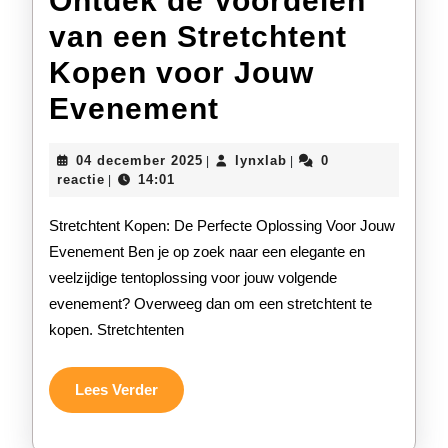
Ontdek de Voordelen
van een Stretchtent
Kopen voor Jouw
Ontdek
Evenement
de
04
lynxlab
04 december 2025
lynxlab
0
|
|
Voordelen
december
reactie
14:01
|
2025
van
Stretchtent Kopen: De Perfecte Oplossing Voor Jouw
een
Evenement Ben je op zoek naar een elegante en
veelzijdige tentoplossing voor jouw volgende
Stretchtent
evenement? Overweeg dan om een stretchtent te
Kopen
kopen. Stretchtenten
voor
Jouw
Lees
Lees Verder
Verder
Evenement