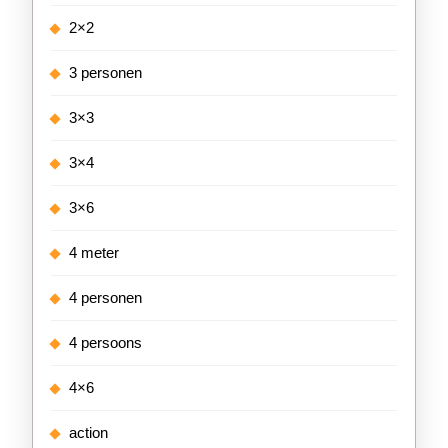
2×2
3 personen
3×3
3×4
3×6
4 meter
4 personen
4 persoons
4×6
action