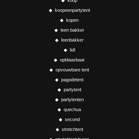
koop
koopeenpartytent
kopen
leen bakker
leenbakker
lidl
opblaasbaar
opvouwbare tent
pagodetent
partytent
partytenten
quechua
second
stretchtent