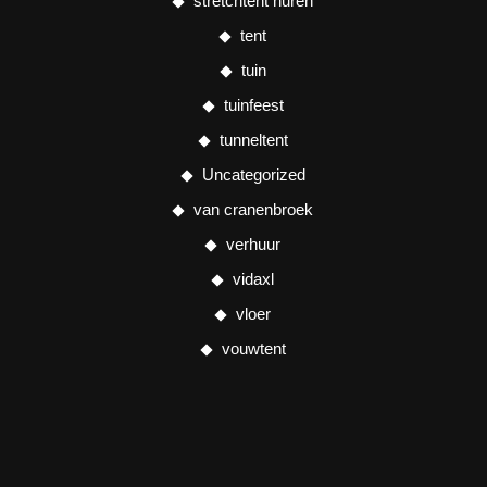
stretchtent huren
tent
tuin
tuinfeest
tunneltent
Uncategorized
van cranenbroek
verhuur
vidaxl
vloer
vouwtent