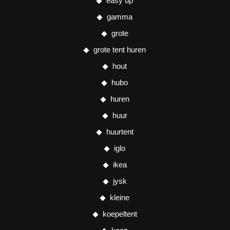
easy up
gamma
grote
grote tent huren
hout
hubo
huren
huur
huurtent
iglo
ikea
jysk
kleine
koepeltent