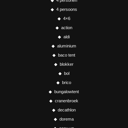
4 personen
4 persoons
4×6
action
aldi
aluminium
baco tent
blokker
bol
brico
bungalowtent
cranenbroek
decathlon
dorema