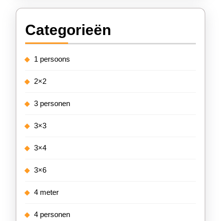
Categorieën
1 persoons
2×2
3 personen
3×3
3×4
3×6
4 meter
4 personen