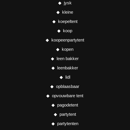
jysk
kleine
koepeltent
koop
koopeenpartytent
kopen
leen bakker
leenbakker
lidl
opblaasbaar
opvouwbare tent
pagodetent
partytent
partytenten