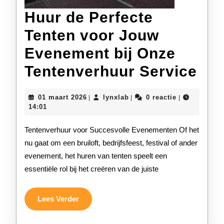
Huur de Perfecte
Tenten voor Jouw
Evenement bij Onze
Hu
Tentenverhuur Service
de
01
lynxlab
01 maart 2026
lynxlab
0 reactie
|
|
|
Per
maart
14:01
2026
Ten
Tentenverhuur voor Succesvolle Evenementen Of het
voo
nu gaat om een bruiloft, bedrijfsfeest, festival of ander
evenement, het huren van tenten speelt een
Jo
essentiële rol bij het creëren van de juiste
Ev
bij
Lees
Lees Verder
Verder
On