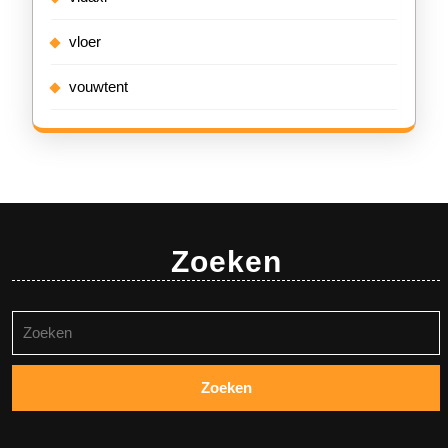
vloer
vouwtent
Zoeken
Zoeken
naar: