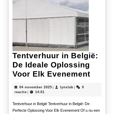
Tentverhuur in België:
De Ideale Oplossing
Tentv
Voor Elk Evenement
in
04
lynxlab
04 november 2025
lynxlab
0
|
|
België
november
reactie
14:01
|
2025
De
Tentverhuur in België Tentverhuur in België: De
Ideale
Perfecte Oplossing Voor Elk Evenement Of u nu een