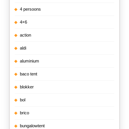
4 persoons
4×6
action
aldi
aluminium
baco tent
blokker
bol
brico
bungalowtent