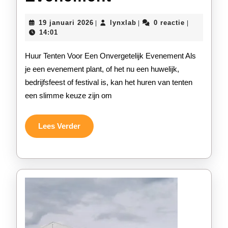
Prachtige
19
lynxlab
19 januari 2026
lynxlab
0 reactie
|
|
|
Tenten
januari
14:01
2026
Voor
Huur Tenten Voor Een Onvergetelijk Evenement Als
Jouw
je een evenement plant, of het nu een huwelijk,
bedrijfsfeest of festival is, kan het huren van tenten
Speciale
een slimme keuze zijn om
Evenement
Lees
Lees Verder
Verder