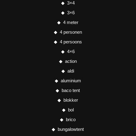
3×4
3×6
4 meter
4 personen
4 persoons
4×6
action
aldi
aluminium
baco tent
blokker
bol
brico
bungalowtent