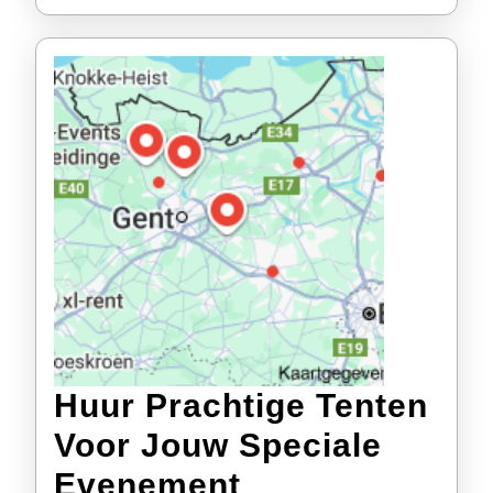
Ten
Ser
Huur Prachtige Tenten
Voor Jouw Speciale
Huur
Evenement