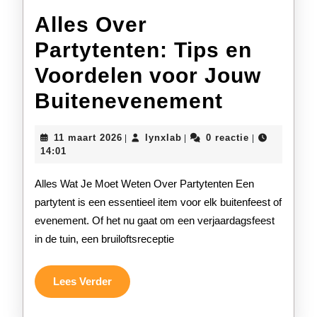
Alles Over
Partytenten: Tips en
Voordelen voor Jouw
Alles
Buitenevenement
Over
11
lynxlab
11 maart 2026
lynxlab
0 reactie
|
|
|
Partyten
maart
14:01
2026
Tips
Alles Wat Je Moet Weten Over Partytenten Een
en
partytent is een essentieel item voor elk buitenfeest of
evenement. Of het nu gaat om een verjaardagsfeest
Voordel
in de tuin, een bruiloftsreceptie
voor
Jouw
Lees
Lees Verder
Verder
Buitene