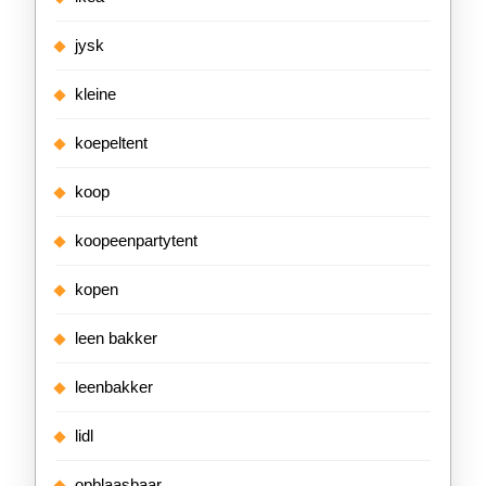
jysk
kleine
koepeltent
koop
koopeenpartytent
kopen
leen bakker
leenbakker
lidl
opblaasbaar