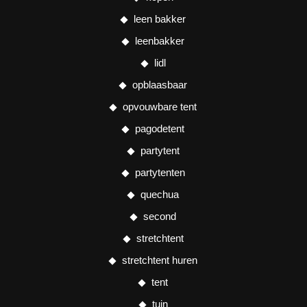
leen bakker
leenbakker
lidl
opblaasbaar
opvouwbare tent
pagodetent
partytent
partytenten
quechua
second
stretchtent
stretchtent huren
tent
tuin