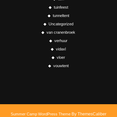
tuinfeest
tunneltent
Uncategorized
van cranenbroek
verhuur
vidaxl
vloer
vouwtent
Summer Camp WordPress Theme
By ThemesCaliber