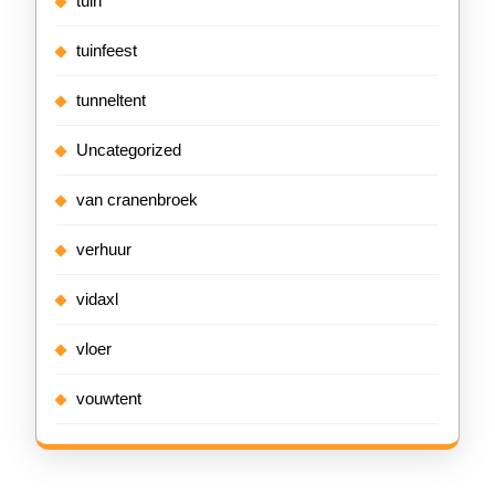
tuin
tuinfeest
tunneltent
Uncategorized
van cranenbroek
verhuur
vidaxl
vloer
vouwtent