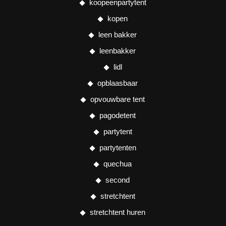
koopeenpartytent
kopen
leen bakker
leenbakker
lidl
opblaasbaar
opvouwbare tent
pagodetent
partytent
partytenten
quechua
second
stretchtent
stretchtent huren