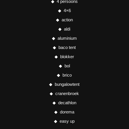
4 persoons
4×6
action
aldi
aluminium
baco tent
blokker
bol
brico
bungalowtent
cranenbroek
decathlon
dorema
easy up