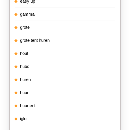
easy up
gamma
grote
grote tent huren
hout
hubo
huren
huur
huurtent
iglo