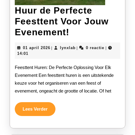
Huur de Perfecte
Feesttent Voor Jouw
Huur
Evenement!
de
01
lynxlab
01 april 2026
lynxlab
0 reactie
|
|
|
Perfecte
april
14:01
2026
Feesttent
Feesttent Huren: De Perfecte Oplossing Voor Elk
Voor
Evenement Een feesttent huren is een uitstekende
keuze voor het organiseren van een feest of
Jouw
evenement, ongeacht de grootte of locatie. Of het
Evenement!
Lees
Lees Verder
Verder