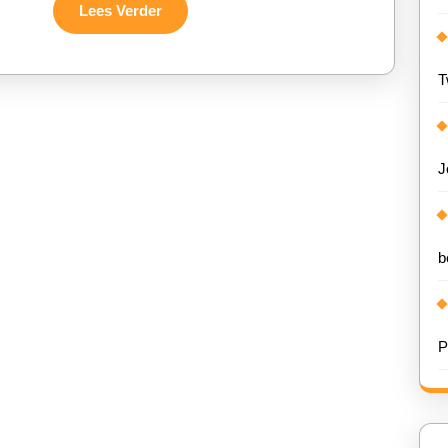
Lees
Lees Verder
Verder
T
J
b
P