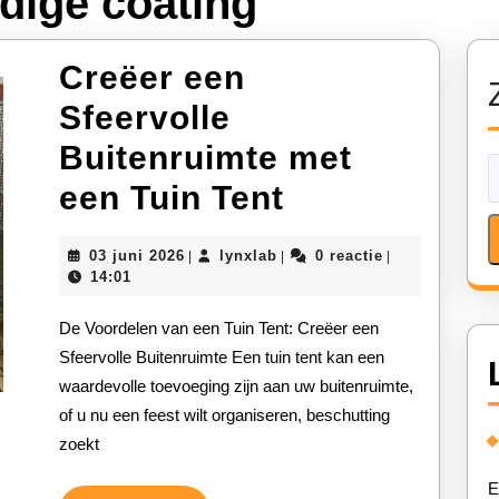
dige coating
Creëer een
Sfeervolle
Buitenruimte met
Creëer
een Tuin Tent
een
03
lynxlab
03 juni 2026
lynxlab
0 reactie
|
|
|
Sfeervolle
juni
14:01
2026
Buitenruimt
De Voordelen van een Tuin Tent: Creëer een
met
Sfeervolle Buitenruimte Een tuin tent kan een
waardevolle toevoeging zijn aan uw buitenruimte,
een
of u nu een feest wilt organiseren, beschutting
Tuin
zoekt
Tent
E