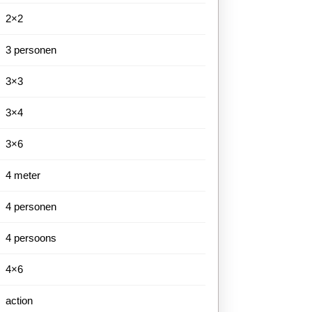
2×2
3 personen
3×3
3×4
3×6
4 meter
4 personen
4 persoons
4×6
action