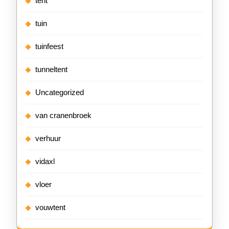
tent
tuin
tuinfeest
tunneltent
Uncategorized
van cranenbroek
verhuur
vidaxl
vloer
vouwtent