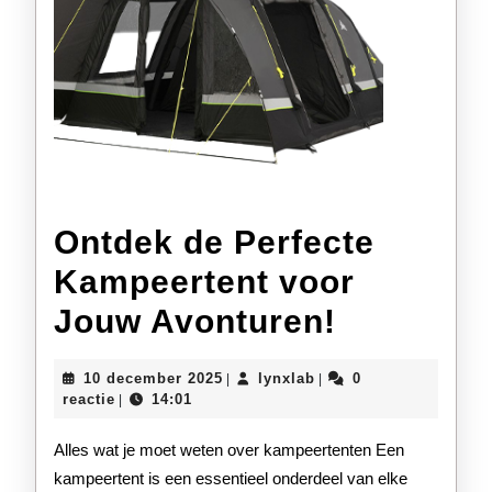
Ontdek de Perfecte
Kampeertent voor
Ontdek
Jouw Avonturen!
de
10
lynxlab
10 december 2025
lynxlab
0
|
|
Perfecte
december
reactie
14:01
|
2025
Kampeert
Alles wat je moet weten over kampeertenten Een
voor
kampeertent is een essentieel onderdeel van elke