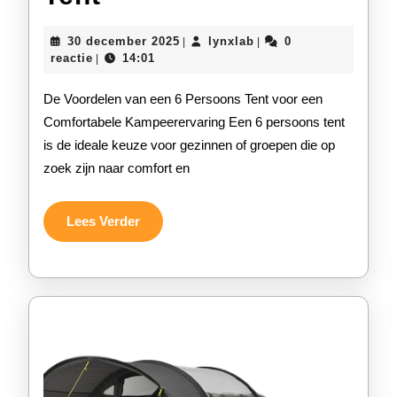
Kamperen
30
lynxlab
30 december 2025
lynxlab
0
|
|
met
december
reactie
14:01
|
2025
een
De Voordelen van een 6 Persoons Tent voor een
Ruime
Comfortabele Kampeerervaring Een 6 persoons tent
is de ideale keuze voor gezinnen of groepen die op
6
zoek zijn naar comfort en
Persoons
Tent
Lees
Lees Verder
Verder