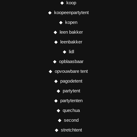
koop
koopeenpartytent
kopen
leen bakker
leenbakker
lidl
opblaasbaar
opvouwbare tent
pagodetent
partytent
partytenten
quechua
second
stretchtent