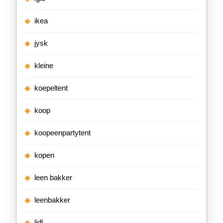
ikea
jysk
kleine
koepeltent
koop
koopeenpartytent
kopen
leen bakker
leenbakker
lidl