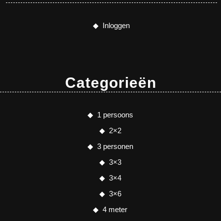
Inloggen
Categorieën
1 persoons
2×2
3 personen
3×3
3×4
3×6
4 meter