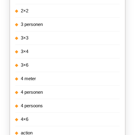
2×2
3 personen
3×3
3×4
3×6
4 meter
4 personen
4 persoons
4×6
action