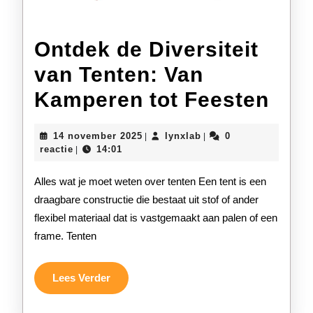
Ontdek de Diversiteit
van Tenten: Van
Ont
Kamperen tot Feesten
de
14
lynxlab
14 november 2025
lynxlab
0
|
|
Dive
november
reactie
14:01
|
2025
van
Alles wat je moet weten over tenten Een tent is een
Ten
draagbare constructie die bestaat uit stof of ander
flexibel materiaal dat is vastgemaakt aan palen of een
Van
frame. Tenten
Kam
tot
Lees
Lees Verder
Verder
Fee