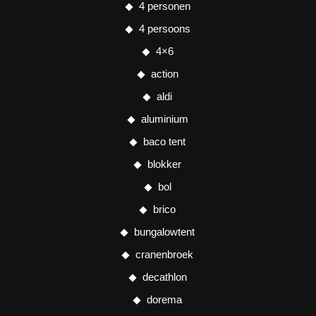
4 personen
4 persoons
4×6
action
aldi
aluminium
baco tent
blokker
bol
brico
bungalowtent
cranenbroek
decathlon
dorema