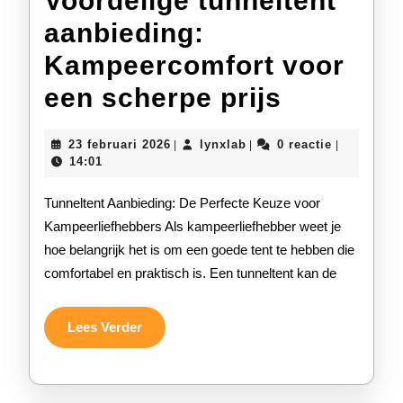
Voordelige tunneltent
aanbieding:
Kampeercomfort voor
Voordeli
een scherpe prijs
tunnelte
23
lynxlab
23 februari 2026
lynxlab
0 reactie
|
|
|
aanbiedi
februari
14:01
2026
Kampeer
Tunneltent Aanbieding: De Perfecte Keuze voor
voor
Kampeerliefhebbers Als kampeerliefhebber weet je
hoe belangrijk het is om een goede tent te hebben die
een
comfortabel en praktisch is. Een tunneltent kan de
scherpe
prijs
Lees
Lees Verder
Verder