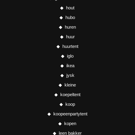
hout
hubo
huren
huur
huurtent
iglo
ikea
jysk
kleine
koepeltent
koop
koopeenpartytent
kopen
leen bakker