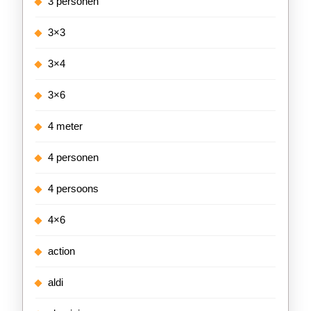
3 personen
3×3
3×4
3×6
4 meter
4 personen
4 persoons
4×6
action
aldi