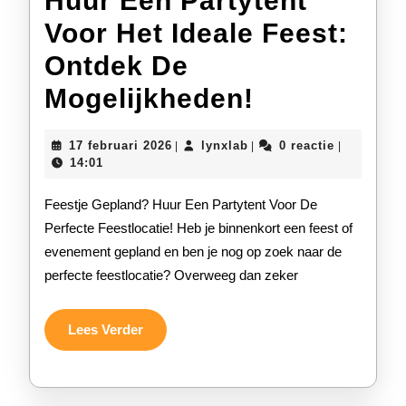
Huur Een Partytent
Voor Het Ideale Feest:
Ontdek De
Huur
Mogelijkheden!
Een
17
lynxlab
17 februari 2026
lynxlab
0 reactie
|
|
|
Partytent
februari
14:01
2026
Voor
Feestje Gepland? Huur Een Partytent Voor De
Het
Perfecte Feestlocatie! Heb je binnenkort een feest of
evenement gepland en ben je nog op zoek naar de
Ideale
perfecte feestlocatie? Overweeg dan zeker
Feest:
Ontdek
Lees
Lees Verder
Verder
De
Mogelijkhe