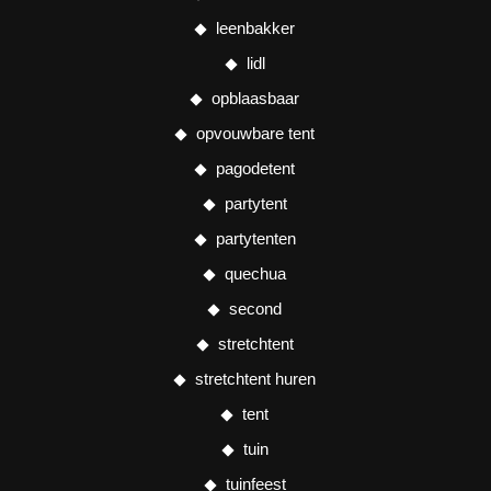
leenbakker
lidl
opblaasbaar
opvouwbare tent
pagodetent
partytent
partytenten
quechua
second
stretchtent
stretchtent huren
tent
tuin
tuinfeest