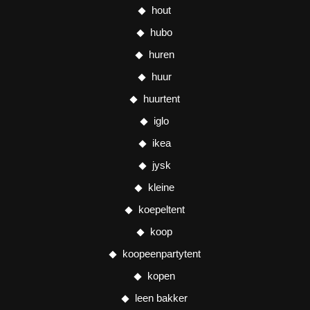
hout
hubo
huren
huur
huurtent
iglo
ikea
jysk
kleine
koepeltent
koop
koopeenpartytent
kopen
leen bakker