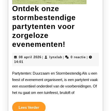
Ontdek onze
stormbestendige
partytenten voor
zorgeloze
Ontdek
evenementen!
onze
08
lynxlab
08 april 2026
lynxlab
0 reactie
|
|
|
stormbeste
april
14:01
2026
partytenten
Partytenten: Duurzaam en Stormbestendig Als u een
voor
feest of evenement organiseert, is een partytent vaak
een essentieel onderdeel van de voorbereidingen. Of
zorgeloze
het nu gaat om een tuinfeest, bruiloft of
evenemente
Lees
Lees Verder