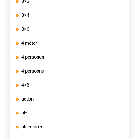
3×3
3×4
3×6
4 meter
4 personen
4 persoons
4×6
action
aldi
aluminium