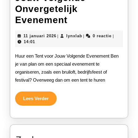
Onvergetelijk
Huur
Evenement
een
11
lynxlab
11 januari 2026
lynxlab
0 reactie
|
|
|
Tent
januari
14:01
2026
voor
Huur een Tent voor Jouw Volgende Evenement Ben
Jouw
je van plan om een speciaal evenement te
organiseren, zoals een bruiloft, bedrijfsfeest of
Volgende
festival? Overweeg dan om een tent te huren
Onvergetelijk
Evenement
Lees
Lees Verder
Verder