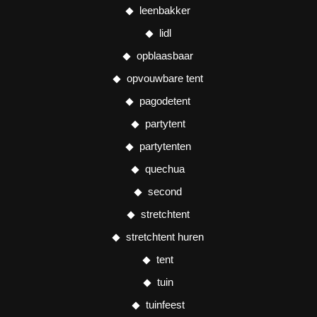
leenbakker
lidl
opblaasbaar
opvouwbare tent
pagodetent
partytent
partytenten
quechua
second
stretchtent
stretchtent huren
tent
tuin
tuinfeest