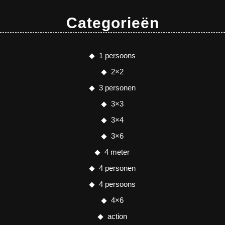
Categorieën
1 persoons
2×2
3 personen
3×3
3×4
3×6
4 meter
4 personen
4 persoons
4×6
action