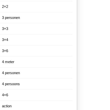
2×2
3 personen
3×3
3×4
3×6
4 meter
4 personen
4 persoons
4×6
action