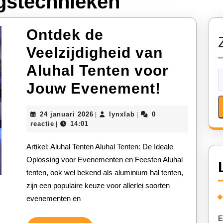
ngstechnieken
Ontdek de
Veelzijdigheid van
Aluhal Tenten voor
Ontdek
Jouw Evenement!
de
24
lynxlab
24 januari 2026
lynxlab
0
|
|
Veelzijd
januari
reactie
14:01
|
2026
van
Artikel: Aluhal Tenten Aluhal Tenten: De Ideale
Aluhal
Oplossing voor Evenementen en Feesten Aluhal
tenten, ook wel bekend als aluminium hal tenten,
Tenten
zijn een populaire keuze voor allerlei soorten
voor
evenementen en
Jouw
E