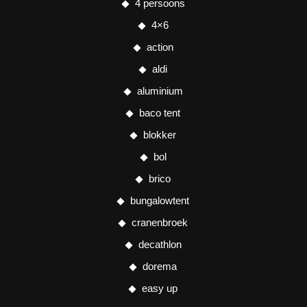
4 persoons
4×6
action
aldi
aluminium
baco tent
blokker
bol
brico
bungalowtent
cranenbroek
decathlon
dorema
easy up