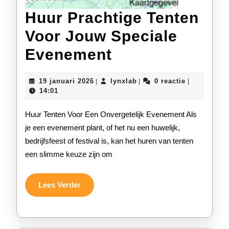
Huur Prachtige Tenten
Voor Jouw Speciale
Huur
Evenement
Prachtige
19
lynxlab
19 januari 2026
lynxlab
0 reactie
|
|
|
Tenten
januari
14:01
2026
Voor
Huur Tenten Voor Een Onvergetelijk Evenement Als
Jouw
je een evenement plant, of het nu een huwelijk,
bedrijfsfeest of festival is, kan het huren van tenten
Speciale
een slimme keuze zijn om
Evenement
Lees
Lees Verder
Verder