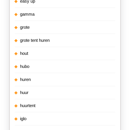
easy up
gamma
grote
grote tent huren
hout
hubo
huren
huur
huurtent
iglo