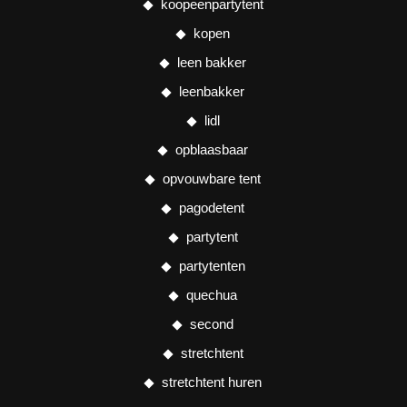
koopeenpartytent
kopen
leen bakker
leenbakker
lidl
opblaasbaar
opvouwbare tent
pagodetent
partytent
partytenten
quechua
second
stretchtent
stretchtent huren