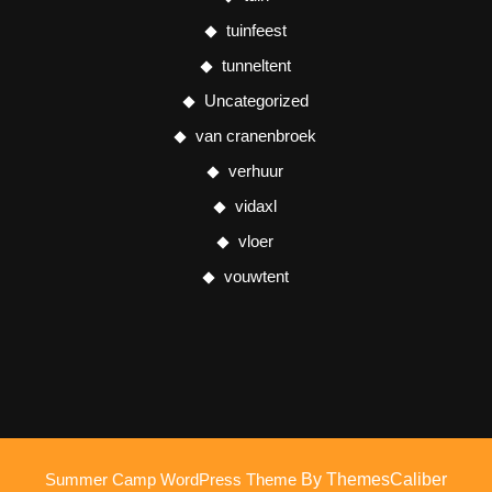
tuinfeest
tunneltent
Uncategorized
van cranenbroek
verhuur
vidaxl
vloer
vouwtent
Summer Camp WordPress Theme
By ThemesCaliber