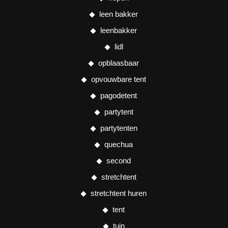
leen bakker
leenbakker
lidl
opblaasbaar
opvouwbare tent
pagodetent
partytent
partytenten
quechua
second
stretchtent
stretchtent huren
tent
tuin