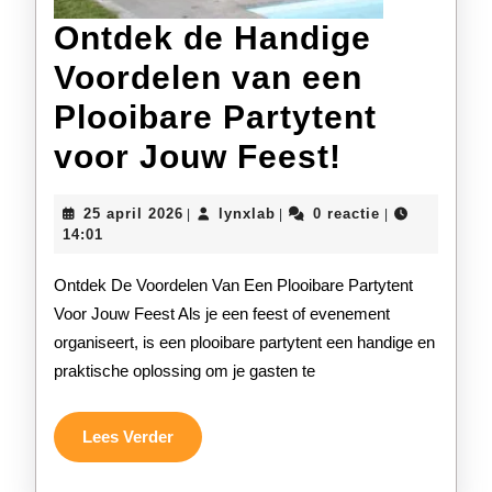
Ontdek de Handige
Voordelen van een
Plooibare Partytent
Ontdek
voor Jouw Feest!
de
25
lynxlab
25 april 2026
lynxlab
0 reactie
|
|
|
Handige
april
14:01
2026
Voordele
Ontdek De Voordelen Van Een Plooibare Partytent
van
Voor Jouw Feest Als je een feest of evenement
organiseert, is een plooibare partytent een handige en
een
praktische oplossing om je gasten te
Plooibar
Partyten
Lees
Lees Verder
Verder
voor