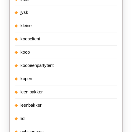
jysk
kleine
koepeltent
koop
koopeenpartytent
kopen
leen bakker
leenbakker
lidl
opblaasbaar