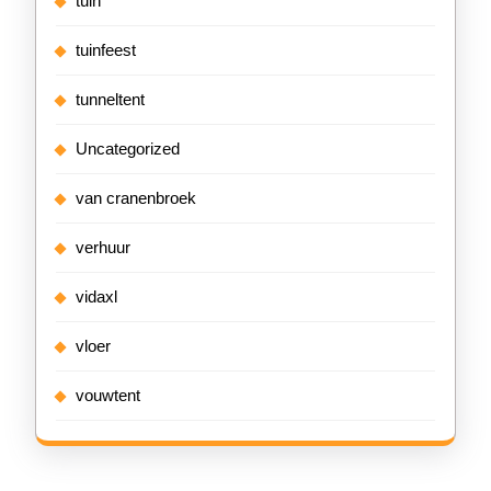
tuin
tuinfeest
tunneltent
Uncategorized
van cranenbroek
verhuur
vidaxl
vloer
vouwtent