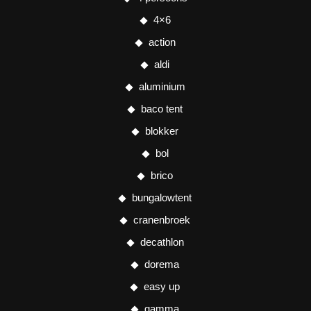
4×6
action
aldi
aluminium
baco tent
blokker
bol
brico
bungalowtent
cranenbroek
decathlon
dorema
easy up
gamma