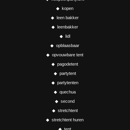
kopen
leen bakker
leenbakker
lidl
opblaasbaar
opvouwbare tent
pagodetent
partytent
partytenten
quechua
second
stretchtent
stretchtent huren
tent