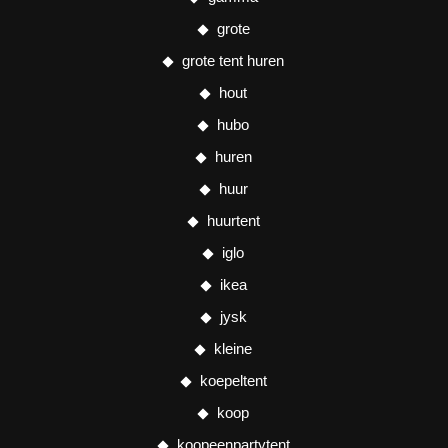
grote
grote tent huren
hout
hubo
huren
huur
huurtent
iglo
ikea
jysk
kleine
koepeltent
koop
koopeenpartytent