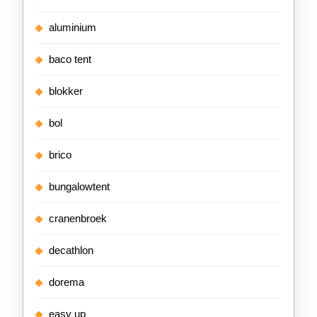
aluminium
baco tent
blokker
bol
brico
bungalowtent
cranenbroek
decathlon
dorema
easy up