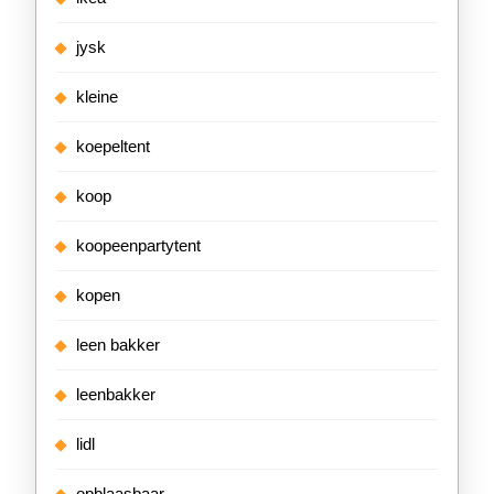
jysk
kleine
koepeltent
koop
koopeenpartytent
kopen
leen bakker
leenbakker
lidl
opblaasbaar