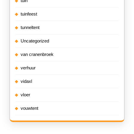
tuin
tuinfeest
tunneltent
Uncategorized
van cranenbroek
verhuur
vidaxl
vloer
vouwtent