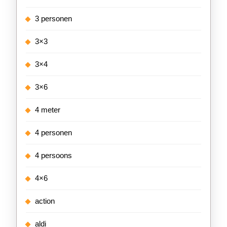
3 personen
3×3
3×4
3×6
4 meter
4 personen
4 persoons
4×6
action
aldi