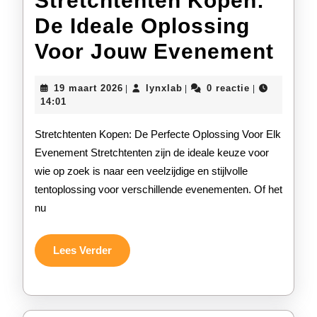
Stretchtenten Kopen:
De Ideale Oplossing
Str
Voor Jouw Evenement
Kop
19
lynxlab
19 maart 2026
lynxlab
0 reactie
|
|
|
De
maart
14:01
2026
Idea
Stretchtenten Kopen: De Perfecte Oplossing Voor Elk
Opl
Evenement Stretchtenten zijn de ideale keuze voor
wie op zoek is naar een veelzijdige en stijlvolle
Voo
tentoplossing voor verschillende evenementen. Of het
Jou
nu
Eve
Lees
Lees Verder
Verder