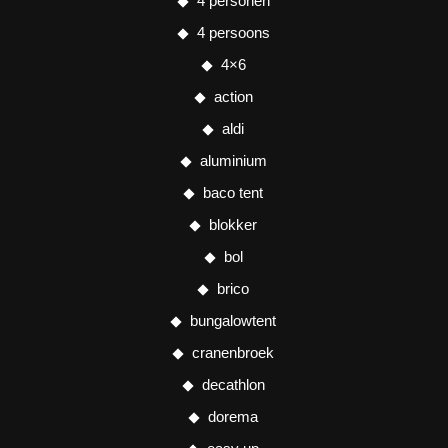
4 personen
4 persoons
4×6
action
aldi
aluminium
baco tent
blokker
bol
brico
bungalowtent
cranenbroek
decathlon
dorema