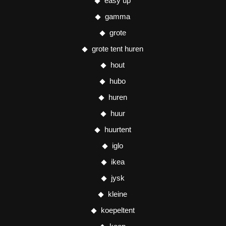
easy up
gamma
grote
grote tent huren
hout
hubo
huren
huur
huurtent
iglo
ikea
jysk
kleine
koepeltent