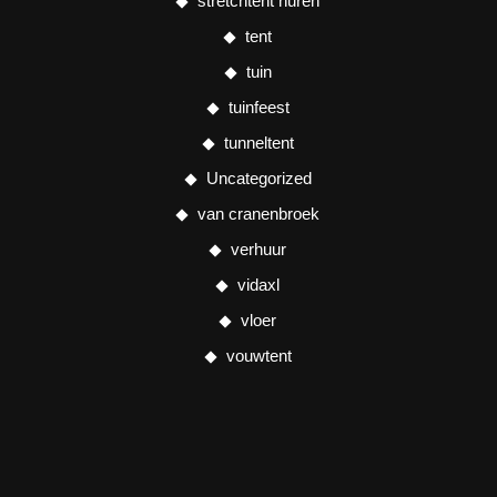
stretchtent huren
tent
tuin
tuinfeest
tunneltent
Uncategorized
van cranenbroek
verhuur
vidaxl
vloer
vouwtent