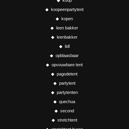
koop
koopeenpartytent
kopen
leen bakker
leenbakker
lidl
opblaasbaar
opvouwbare tent
pagodetent
partytent
partytenten
quechua
second
stretchtent