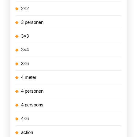
2×2
3 personen
3×3
3×4
3×6
4 meter
4 personen
4 persoons
4×6
action