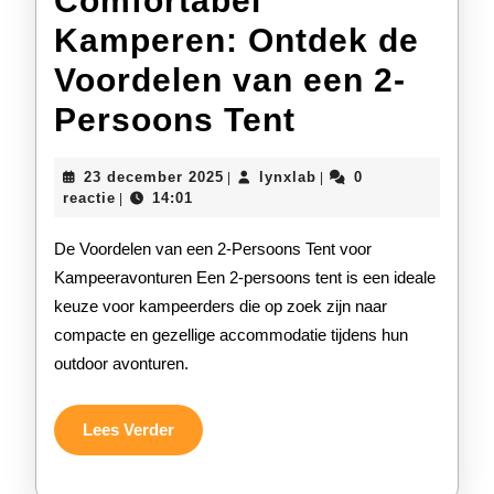
Comfortabel
Kamperen: Ontdek de
Voordelen van een 2-
Comfortabe
Persoons Tent
Kamperen:
23
lynxlab
23 december 2025
lynxlab
0
|
|
Ontdek
december
reactie
14:01
|
2025
de
De Voordelen van een 2-Persoons Tent voor
Voordelen
Kampeeravonturen Een 2-persoons tent is een ideale
keuze voor kampeerders die op zoek zijn naar
van
compacte en gezellige accommodatie tijdens hun
een
outdoor avonturen.
2-
Persoons
Lees
Lees Verder
Verder
Tent