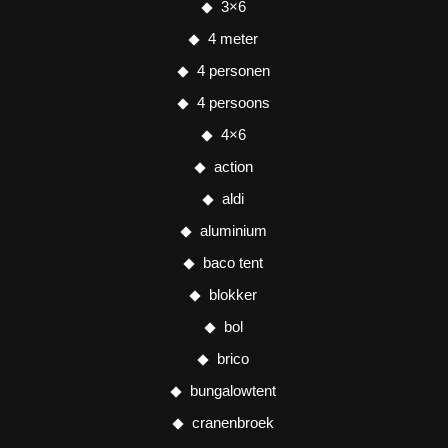
3×6
4 meter
4 personen
4 persoons
4×6
action
aldi
aluminium
baco tent
blokker
bol
brico
bungalowtent
cranenbroek