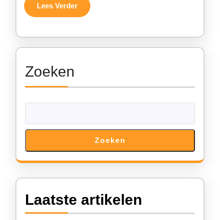
Gro
Lees
Lees Verder
Verder
Revo
in
de
Zoeken
Eve
Zoeken
Laatste artikelen