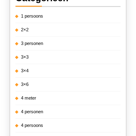
1 persoons
2×2
3 personen
3×3
3×4
3×6
4 meter
4 personen
4 persoons