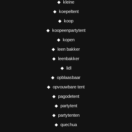
kleine
koepeltent
koop
koopeenpartytent
kopen
leen bakker
leenbakker
lidl
opblaasbaar
opvouwbare tent
pagodetent
partytent
partytenten
quechua