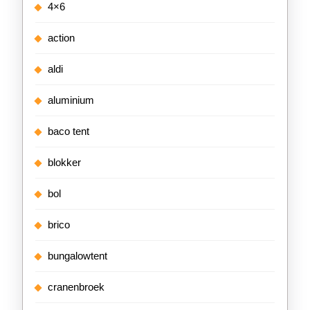
4×6
action
aldi
aluminium
baco tent
blokker
bol
brico
bungalowtent
cranenbroek