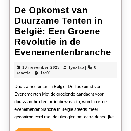
De Opkomst van
Duurzame Tenten in
België: Een Groene
Revolutie in de
De
Evenementenbranche
Opk
10
lynxlab
10 november 2025
lynxlab
0
|
|
van
november
reactie
14:01
|
2025
Duu
Duurzame Tenten in België: De Toekomst van
Tent
Evenementen Met de groeiende aandacht voor
duurzaamheid en milieubewustzijn, wordt ook de
in
evenementenbranche in België steeds meer
Belg
geconfronteerd met de uitdaging om eco-vriendelijke
Een