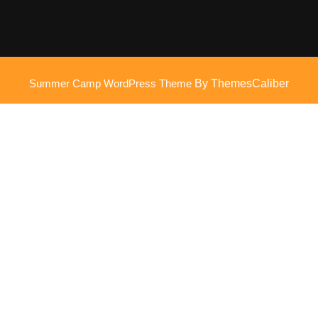
Summer Camp WordPress Theme
By ThemesCaliber
Scroll
omhoog