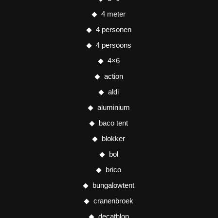
4 meter
4 personen
4 persoons
4×6
action
aldi
aluminium
baco tent
blokker
bol
brico
bungalowtent
cranenbroek
decathlon