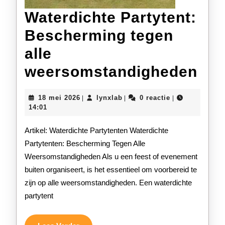
Waterdichte Partytent:
Bescherming tegen
alle
Wat
weersomstandigheden
Par
18
lynxlab
18 mei 2026
lynxlab
0 reactie
|
|
|
Bes
mei
14:01
2026
teg
Artikel: Waterdichte Partytenten Waterdichte
alle
Partytenten: Bescherming Tegen Alle
Weersomstandigheden Als u een feest of evenement
wee
buiten organiseert, is het essentieel om voorbereid te
zijn op alle weersomstandigheden. Een waterdichte
partytent