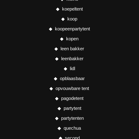
koepeltent
koop
koopeenpartytent
kopen
leen bakker
leenbakker
lidl
opblaasbaar
opvouwbare tent
pagodetent
partytent
partytenten
quechua
second