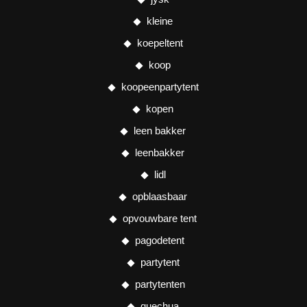
kleine
koepeltent
koop
koopeenpartytent
kopen
leen bakker
leenbakker
lidl
opblaasbaar
opvouwbare tent
pagodetent
partytent
partytenten
quechua