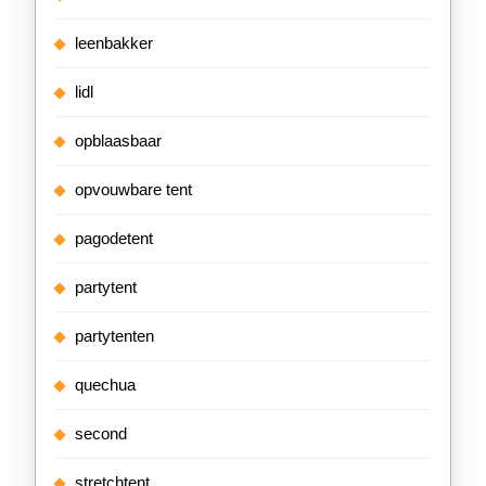
leenbakker
lidl
opblaasbaar
opvouwbare tent
pagodetent
partytent
partytenten
quechua
second
stretchtent