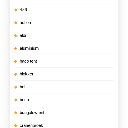
4×6
action
aldi
aluminium
baco tent
blokker
bol
brico
bungalowtent
cranenbroek