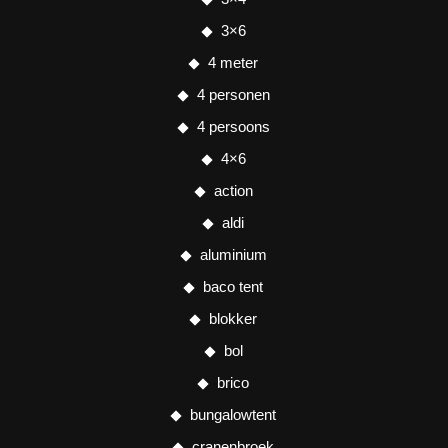
3×6
4 meter
4 personen
4 persoons
4×6
action
aldi
aluminium
baco tent
blokker
bol
brico
bungalowtent
cranenbroek