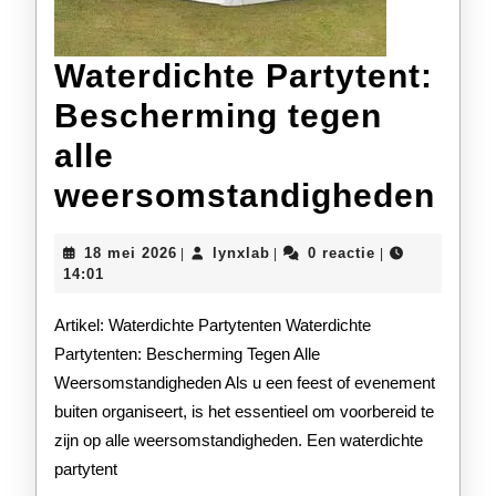
Waterdichte Partytent:
Bescherming tegen
alle
Wat
weersomstandigheden
Par
18
lynxlab
18 mei 2026
lynxlab
0 reactie
|
|
|
Bes
mei
14:01
2026
teg
Artikel: Waterdichte Partytenten Waterdichte
alle
Partytenten: Bescherming Tegen Alle
Weersomstandigheden Als u een feest of evenement
wee
buiten organiseert, is het essentieel om voorbereid te
zijn op alle weersomstandigheden. Een waterdichte
partytent