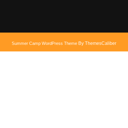
Summer Camp WordPress Theme
By ThemesCaliber
Scroll
omhoog