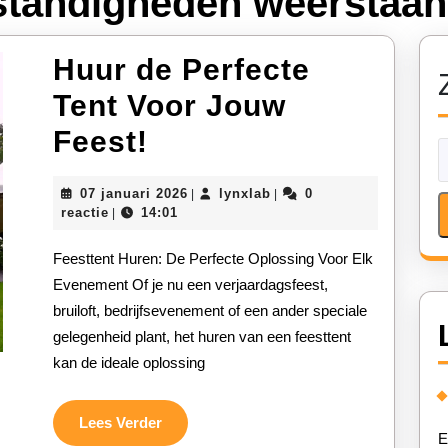
tandigheden weerstaan
Huur de Perfecte
Tent Voor Jouw
Huur
Feest!
de
07
lynxlab
07 januari 2026
lynxlab
0
|
|
Perfecte
januari
reactie
14:01
|
2026
Tent
Feesttent Huren: De Perfecte Oplossing Voor Elk
Voor
Evenement Of je nu een verjaardagsfeest,
bruiloft, bedrijfsevenement of een ander speciale
Jouw
gelegenheid plant, het huren van een feesttent
Feest!
kan de ideale oplossing
Lees
Lees Verder
E
Verder