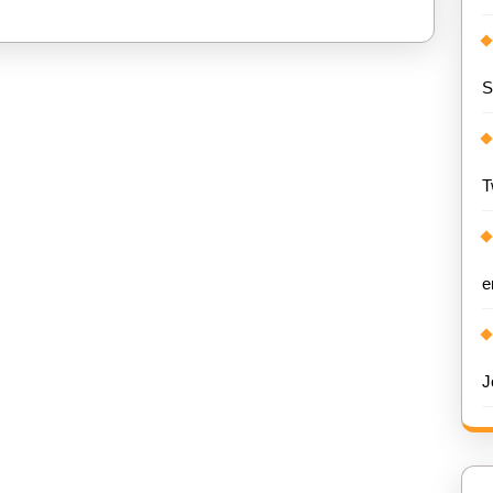
S
T
e
J