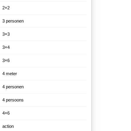
2×2
3 personen
3×3
3×4
3×6
4 meter
4 personen
4 persoons
4×6
action