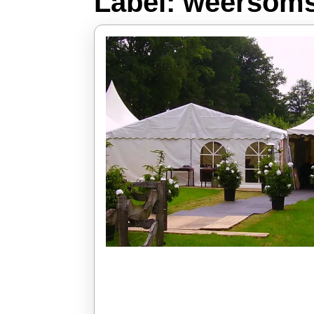
Label:
weersoms