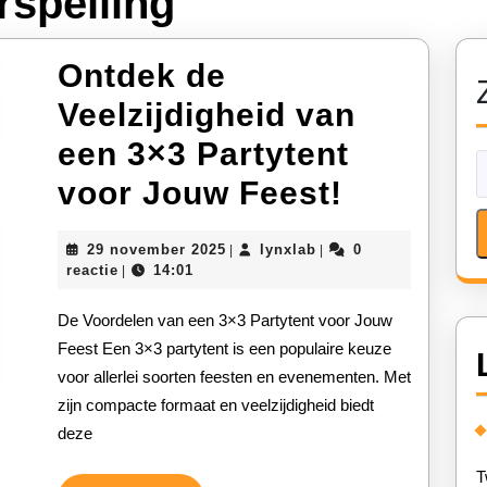
spelling
Ontdek de
Veelzijdigheid van
een 3×3 Partytent
Ontdek
voor Jouw Feest!
de
29
lynxlab
29 november 2025
lynxlab
0
|
|
Veelzijd
november
reactie
14:01
|
2025
van
De Voordelen van een 3×3 Partytent voor Jouw
een
Feest Een 3×3 partytent is een populaire keuze
voor allerlei soorten feesten en evenementen. Met
3×3
zijn compacte formaat en veelzijdigheid biedt
Partyten
deze
voor
T