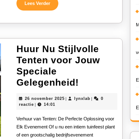
Jouw
Lees
Lees Verder
Verder
Feest!
M
Huur Nu Stijlvolle
v
Tenten voor Jouw
Speciale
Huur
Gelegenheid!
E
Nu
26
lynxlab
26 november 2025
lynxlab
0
|
|
Stijlvolle
november
reactie
14:01
|
E
2025
Tenten
Verhuur van Tenten: De Perfecte Oplossing voor
voor
Elk Evenement Of u nu een intiem tuinfeest plant
of een grootschalig bedrijfsevenement
Jouw