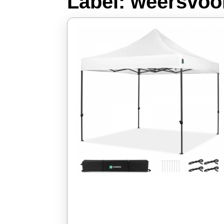
Label:
weersvoor