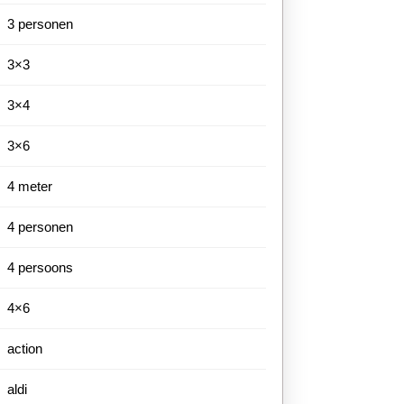
3 personen
3×3
3×4
3×6
4 meter
4 personen
4 persoons
4×6
action
aldi