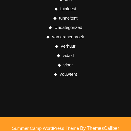
tuinfeest
tunneltent
Uncategorized
van cranenbroek
verhuur
vidaxl
vloer
vouwtent
Summer Camp WordPress Theme
By ThemesCaliber