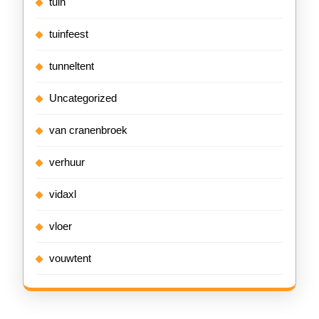
tuin
tuinfeest
tunneltent
Uncategorized
van cranenbroek
verhuur
vidaxl
vloer
vouwtent