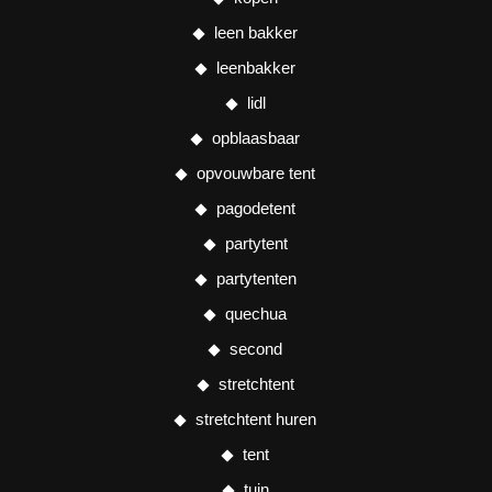
leen bakker
leenbakker
lidl
opblaasbaar
opvouwbare tent
pagodetent
partytent
partytenten
quechua
second
stretchtent
stretchtent huren
tent
tuin