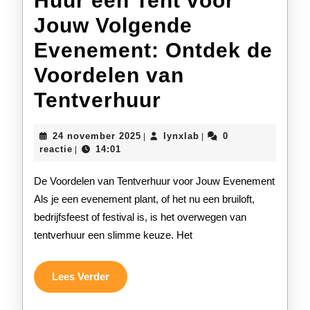
Huur een Tent voor
Jouw Volgende
Evenement: Ontdek de
Voordelen van
Huur
Tentverhuur
een
24
lynxlab
24 november 2025
lynxlab
0
|
|
Tent
november
reactie
14:01
|
2025
voor
De Voordelen van Tentverhuur voor Jouw Evenement
Jouw
Als je een evenement plant, of het nu een bruiloft,
bedrijfsfeest of festival is, is het overwegen van
Volgende
tentverhuur een slimme keuze. Het
Evenement:
Ontdek
Lees
Lees Verder
Verder
de