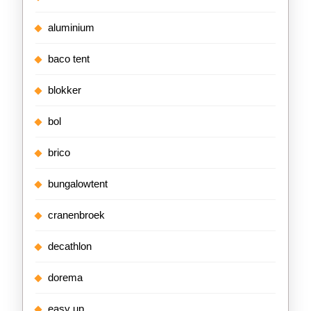
aluminium
baco tent
blokker
bol
brico
bungalowtent
cranenbroek
decathlon
dorema
easy up