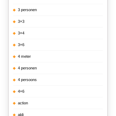
3 personen
3×3
3×4
3×6
4 meter
4 personen
4 persoons
4×6
action
aldi