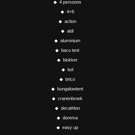
4 persoons
4×6
action
aldi
aluminium
baco tent
blokker
bol
brico
bungalowtent
cranenbroek
decathlon
dorema
easy up