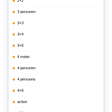
2×2
3 personen
3×3
3×4
3×6
4 meter
4 personen
4 persoons
4×6
action