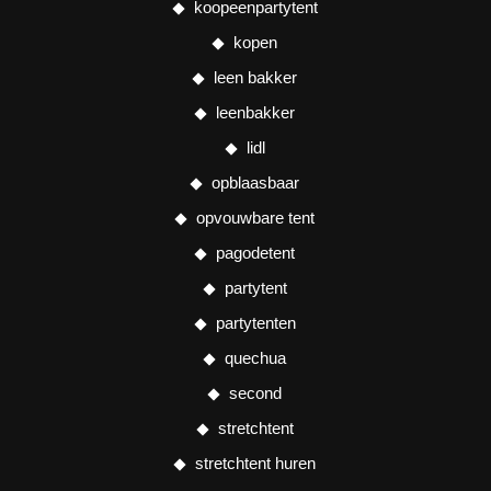
koopeenpartytent
kopen
leen bakker
leenbakker
lidl
opblaasbaar
opvouwbare tent
pagodetent
partytent
partytenten
quechua
second
stretchtent
stretchtent huren