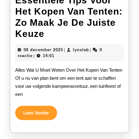
Essentiële Tips Voor
Het Kopen Van Tenten:
Zo Maak Je De Juiste
Essentiële
Keuze
Tips
08
lynxlab
08 december 2025
lynxlab
0
|
|
Voor
december
reactie
14:01
|
2025
Het
Alles Wat U Moet Weten Over Het Kopen Van Tenten
Kopen
Of u nu van plan bent om een tent aan te schaffen
voor uw volgende kampeeravontuur, een tuinfeest of
Van
een
Tenten:
Zo
Lees
Lees Verder
Verder
Maak
Je