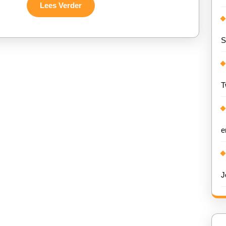
Lees
Lees Verder
Verder
S
T
e
J