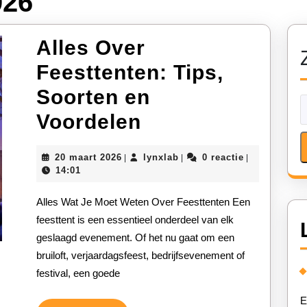
026
Alles Over
Feesttenten: Tips,
Soorten en
Alles
Voordelen
Over
20
lynxlab
20 maart 2026
lynxlab
0 reactie
|
|
|
Feesttenten:
maart
14:01
2026
Tips,
Alles Wat Je Moet Weten Over Feesttenten Een
Soorten
feesttent is een essentieel onderdeel van elk
geslaagd evenement. Of het nu gaat om een
en
bruiloft, verjaardagsfeest, bedrijfsevenement of
Voordelen
festival, een goede
E