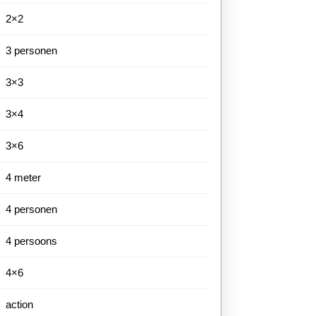
2×2
3 personen
3×3
3×4
3×6
4 meter
4 personen
4 persoons
4×6
action