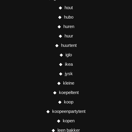
hout
hubo
huren
huur
huurtent
iglo
ikea
jysk
kleine
koepeltent
koop
koopeenpartytent
kopen
leen bakker