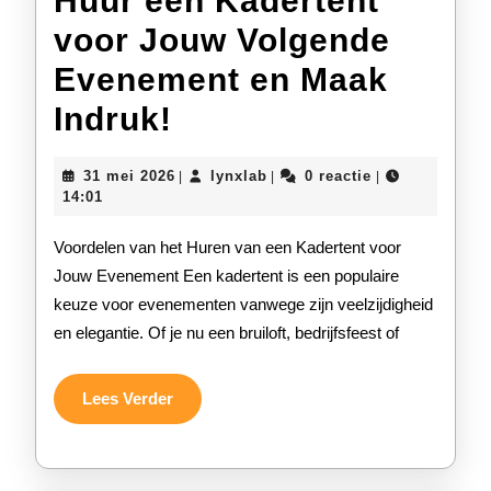
Huur een Kadertent
voor Jouw Volgende
Evenement en Maak
Huur
Indruk!
een
31
lynxlab
31 mei 2026
lynxlab
0 reactie
|
|
|
Kadertent
mei
14:01
2026
voor
Voordelen van het Huren van een Kadertent voor
Jouw
Jouw Evenement Een kadertent is een populaire
keuze voor evenementen vanwege zijn veelzijdigheid
Volgende
en elegantie. Of je nu een bruiloft, bedrijfsfeest of
Evenement
en
Lees
Lees Verder
Verder
Maak
Indruk!