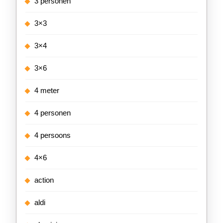
3 personen
3×3
3×4
3×6
4 meter
4 personen
4 persoons
4×6
action
aldi