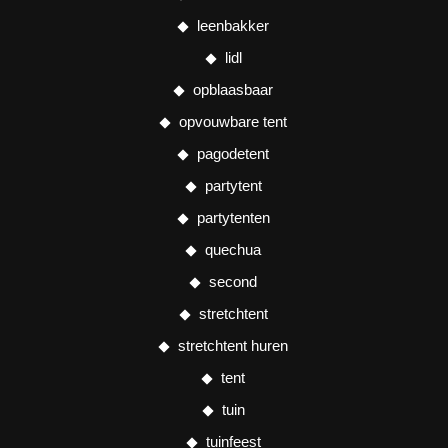
leenbakker
lidl
opblaasbaar
opvouwbare tent
pagodetent
partytent
partytenten
quechua
second
stretchtent
stretchtent huren
tent
tuin
tuinfeest