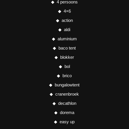
4 persoons
4×6
action
aldi
aluminium
baco tent
blokker
bol
brico
bungalowtent
cranenbroek
decathlon
dorema
easy up