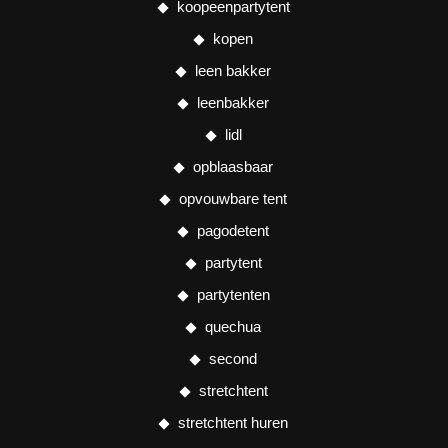
koopeenpartytent
kopen
leen bakker
leenbakker
lidl
opblaasbaar
opvouwbare tent
pagodetent
partytent
partytenten
quechua
second
stretchtent
stretchtent huren