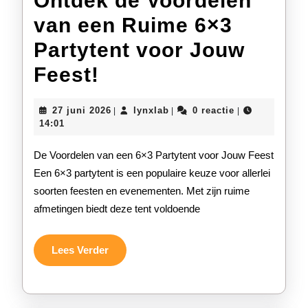
Ontdek de Voordelen
van een Ruime 6×3
Partytent voor Jouw
Ontdek
Feest!
de
27
lynxlab
27 juni 2026
lynxlab
0 reactie
|
|
|
Voordelen
juni
14:01
2026
van
De Voordelen van een 6×3 Partytent voor Jouw Feest
een
Een 6×3 partytent is een populaire keuze voor allerlei
soorten feesten en evenementen. Met zijn ruime
Ruime
afmetingen biedt deze tent voldoende
6×3
Partytent
Lees
Lees Verder
Verder
voor
Jouw