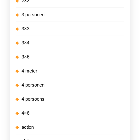
2×2
3 personen
3×3
3×4
3×6
4 meter
4 personen
4 persoons
4×6
action