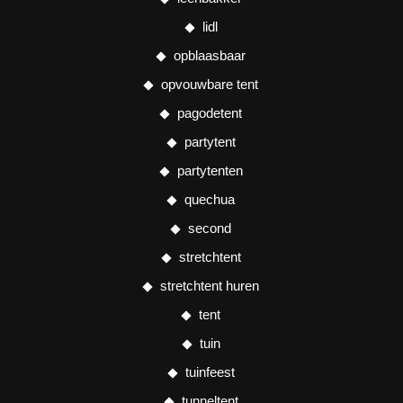
lidl
opblaasbaar
opvouwbare tent
pagodetent
partytent
partytenten
quechua
second
stretchtent
stretchtent huren
tent
tuin
tuinfeest
tunneltent