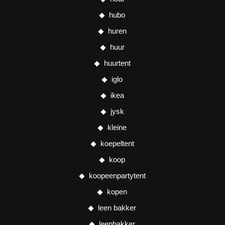
hubo
huren
huur
huurtent
iglo
ikea
jysk
kleine
koepeltent
koop
koopeenpartytent
kopen
leen bakker
leenbakker