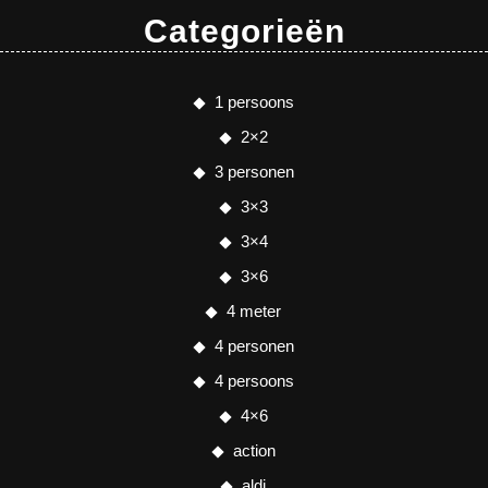
Categorieën
1 persoons
2×2
3 personen
3×3
3×4
3×6
4 meter
4 personen
4 persoons
4×6
action
aldi