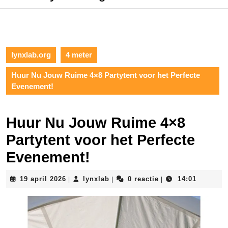
lynxlab.org
4 meter
Huur Nu Jouw Ruime 4×8 Partytent voor het Perfecte
Evenement!
Huur Nu Jouw Ruime 4×8
Partytent voor het Perfecte
Evenement!
19
lynxlab
19 april 2026
lynxlab
0 reactie
14:01
|
|
|
april
2026