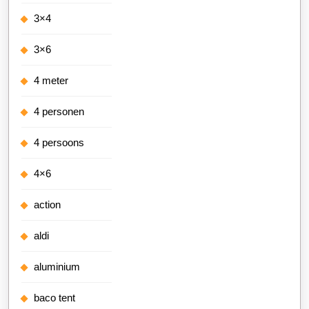
3×4
3×6
4 meter
4 personen
4 persoons
4×6
action
aldi
aluminium
baco tent