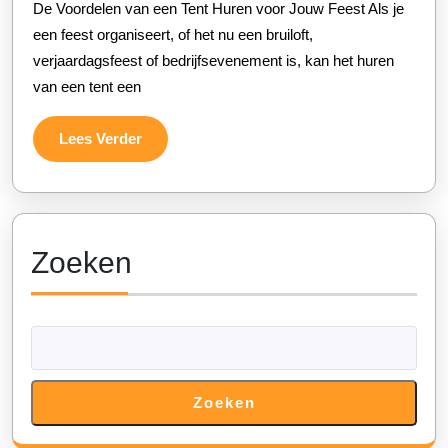
De Voordelen van een Tent Huren voor Jouw Feest Als je
Jouw
een feest organiseert, of het nu een bruiloft,
Feest:
verjaardagsfeest of bedrijfsevenement is, kan het huren
Creëer
van een tent een
de
Perfecte
Lees
Lees Verder
Sfeer!
Verder
Zoeken
Zoeken