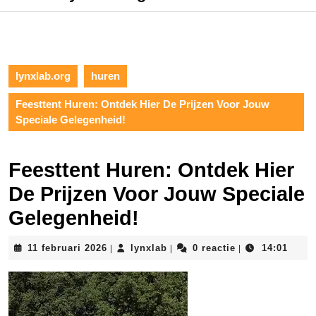
lynxlab.org
huren
Feesttent Huren: Ontdek Hier De Prijzen Voor Jouw
Speciale Gelegenheid!
Feesttent Huren: Ontdek Hier
De Prijzen Voor Jouw Speciale
Gelegenheid!
11
lynxlab
11 februari 2026
lynxlab
0 reactie
14:01
|
|
|
februari
2026