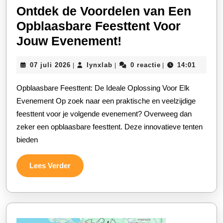
Ontdek de Voordelen van Een
Opblaasbare Feesttent Voor
Ontdek
Jouw Evenement!
de
07
lynxlab
07 juli 2026
lynxlab
0 reactie
14:01
|
|
|
Voordelen
juli
van
2026
Opblaasbare Feesttent: De Ideale Oplossing Voor Elk
Een
Evenement Op zoek naar een praktische en veelzijdige
Opblaasbare
feesttent voor je volgende evenement? Overweeg dan
zeker een opblaasbare feesttent. Deze innovatieve tenten
Feesttent
bieden
Voor
Jouw
Lees
Lees Verder
Evenement!
Verder