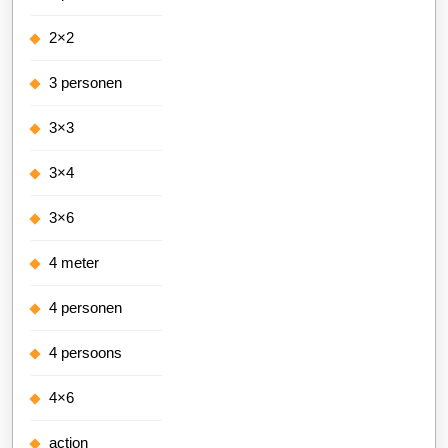
2×2
3 personen
3×3
3×4
3×6
4 meter
4 personen
4 persoons
4×6
action