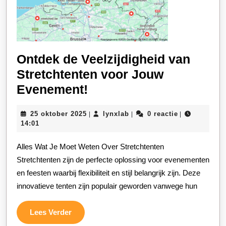
Ontdek de Veelzijdigheid van
Stretchtenten voor Jouw
Ontdek
Evenement!
de
25
lynxlab
25 oktober 2025
lynxlab
0 reactie
|
|
|
Veelzijdigheid
oktober
14:01
van
2025
Alles Wat Je Moet Weten Over Stretchtenten
Stretchtenten
Stretchtenten zijn de perfecte oplossing voor evenementen
voor
en feesten waarbij flexibiliteit en stijl belangrijk zijn. Deze
Jouw
innovatieve tenten zijn populair geworden vanwege hun
Evenement!
Lees
Lees Verder
Verder