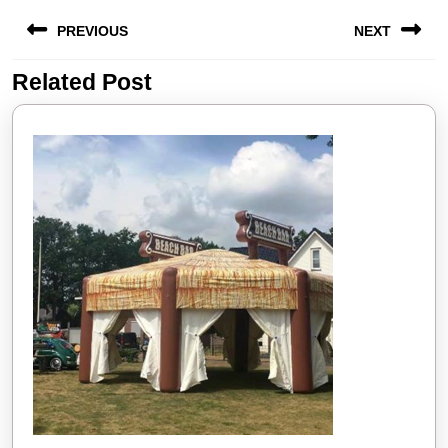
Berichtnavigatie
PREVIOUS
NEXT
Related Post
Vorige
Volgende
bericht:
bericht: