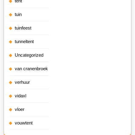
tent
tuin
tuinfeest
tunneltent
Uncategorized
van cranenbroek
verhuur
vidaxl
vloer
vouwtent