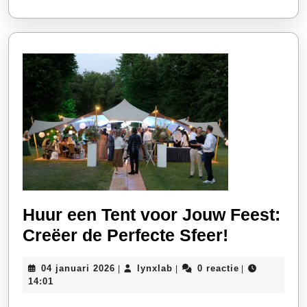
Huur een Tent voor Jouw Feest:
Huur
Creëer de Perfecte Sfeer!
een
04
lynxlab
04 januari 2026
lynxlab
0 reactie
|
|
|
Tent
januari
14:01
voor
2026