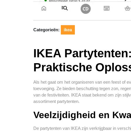
Categorieën:
ikea
IKEA Partytenten: 
Praktische Oplos
Als het gaat om het organiseren van een feest of ev
toevoeging. Ze bieden beschutting tegen zon, rege
van de festiviteiten. IKEA staat bekend om zijn stij
assortiment partytenten.
Veelzijdigheid en Kwal
De partytenten van IKEA zijn verkrijgbaar in verschi