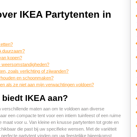
ver IKEA Partytenten in
zetten?
EA duurzaam?
 van kopen?
lle weersomstandigheden?
en, zoals verlichting of zijwanden?
derhouden en schoonmaken?
ten als ze niet aan mijn verwachtingen voldoen?
 biedt IKEA aan?
in verschillende maten aan om te voldoen aan diverse
aar een compacte tent voor een intiem tuinfeest of een ruime
e maat voor u. Van kleine en knusse partytenten tot grote en
chikbaar die past bij uw specifieke wensen. Met de variëteit
perfecte partytent vinden om uw feestelijke bijeenkomst