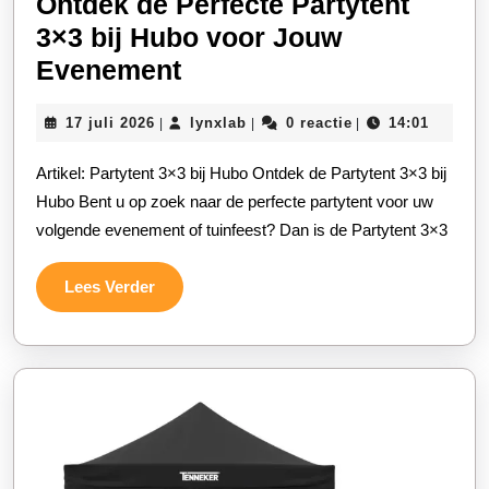
Ontdek de Perfecte Partytent
3×3 bij Hubo voor Jouw
Ontdek
Evenement
de
17
lynxlab
17 juli 2026
lynxlab
0 reactie
14:01
|
|
|
Perfecte
juli
Partytent
2026
Artikel: Partytent 3×3 bij Hubo Ontdek de Partytent 3×3 bij
3×3
Hubo Bent u op zoek naar de perfecte partytent voor uw
bij
volgende evenement of tuinfeest? Dan is de Partytent 3×3
Hubo
Lees
Lees Verder
voor
Verder
Jouw
Evenement