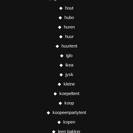
hout
hubo
huren
huur
huurtent
iglo
ikea
jysk
kleine
koepeltent
koop
koopeenpartytent
kopen
leen bakker