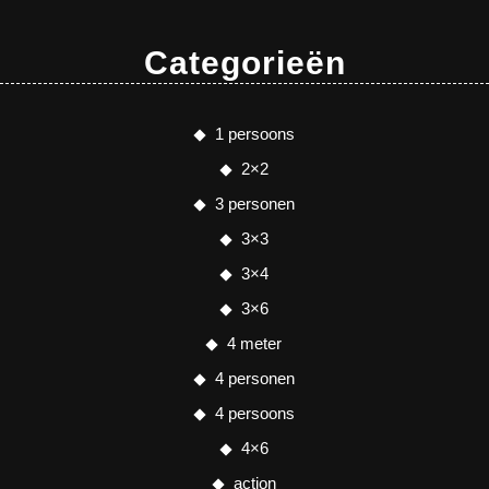
Categorieën
1 persoons
2×2
3 personen
3×3
3×4
3×6
4 meter
4 personen
4 persoons
4×6
action