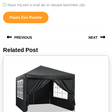
Stuur mij een e-mail als er nieuwe berichten zijn.
Berichtnavigatie
PREVIOUS
NEXT
Related Post
Vorige
Volgende
bericht:
bericht: