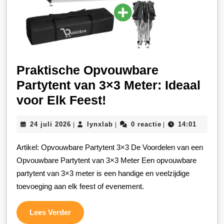
Praktische Opvouwbare
Partytent van 3×3 Meter: Ideaal
Praktische
voor Elk Feest!
Opvouwbare
24
lynxlab
24 juli 2026
lynxlab
0 reactie
14:01
|
|
|
Partytent
juli
van
2026
Artikel: Opvouwbare Partytent 3×3 De Voordelen van een
3×3
Opvouwbare Partytent van 3×3 Meter Een opvouwbare
Meter:
partytent van 3×3 meter is een handige en veelzijdige
toevoeging aan elk feest of evenement.
Ideaal
voor
Lees
Lees Verder
Elk
Verder