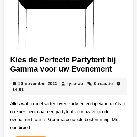
Kies de Perfecte Partytent bij
Kies
Gamma voor uw Evenement
de
30
lynxlab
30 november 2025
lynxlab
0 reactie
|
|
|
Perfec
november
14:01
Partyt
2025
Alles wat u moet weten over Partytenten bij Gamma Als u
bij
op zoek bent naar een partytent voor uw volgende
Gamm
evenement, dan is Gamma de ideale bestemming. Met
voor
een breed
uw