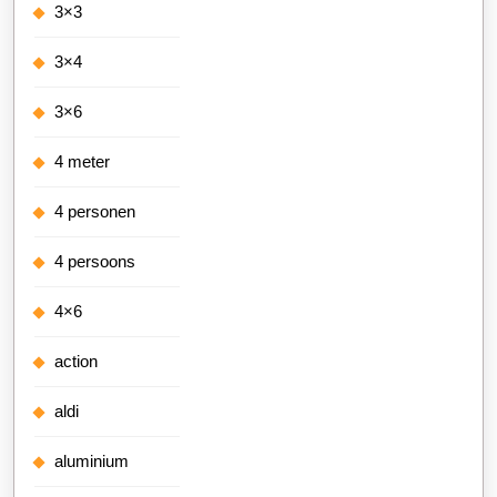
3×3
3×4
3×6
4 meter
4 personen
4 persoons
4×6
action
aldi
aluminium