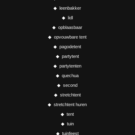
leenbakker
lidl
opblaasbaar
opvouwbare tent
pagodetent
partytent
partytenten
quechua
second
stretchtent
stretchtent huren
tent
tuin
tuinfeest