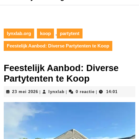
lynxlab.org
koop
,
partytent
Feestelijk Aanbod: Diverse Partytenten te Koop
Feestelijk Aanbod: Diverse
Partytenten te Koop
23
lynxlab
23 mei 2026
lynxlab
0 reactie
14:01
|
|
|
mei
2026