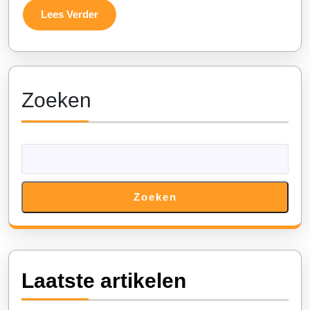
Evene
Lees
Lees Verder
Verder
Zoeken
Zoeken
Laatste artikelen