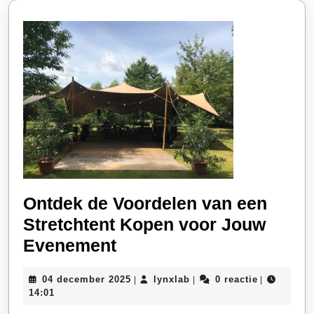
Ontdek de Voordelen van een
Stretchtent Kopen voor Jouw
Ontdek
Evenement
de
04
lynxlab
04 december 2025
lynxlab
0 reactie
|
|
|
Voordelen
december
14:01
van
2025