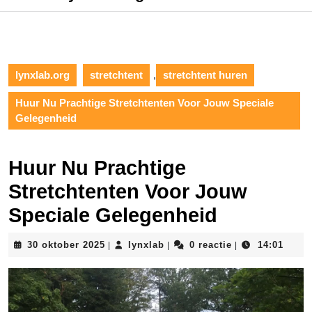
lynxlab.org
stretchtent
,
stretchtent huren
Huur Nu Prachtige Stretchtenten Voor Jouw Speciale
Gelegenheid
Huur Nu Prachtige
Stretchtenten Voor Jouw
Speciale Gelegenheid
30
lynxlab
30 oktober 2025
lynxlab
0 reactie
14:01
|
|
|
oktober
2025