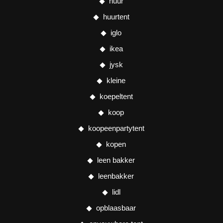
huur
huurtent
iglo
ikea
jysk
kleine
koepeltent
koop
koopeenpartytent
kopen
leen bakker
leenbakker
lidl
opblaasbaar