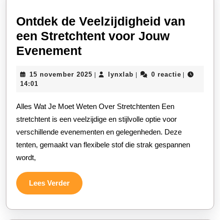
Ontdek de Veelzijdigheid van
een Stretchtent voor Jouw
Ontdek
Evenement
de
15
lynxlab
15 november 2025
lynxlab
0 reactie
|
|
|
Veelzijdigheid
november
14:01
van
2025
Alles Wat Je Moet Weten Over Stretchtenten Een
een
stretchtent is een veelzijdige en stijlvolle optie voor
Stretchtent
verschillende evenementen en gelegenheden. Deze
voor
tenten, gemaakt van flexibele stof die strak gespannen
Jouw
wordt,
Evenement
Lees
Lees Verder
Verder