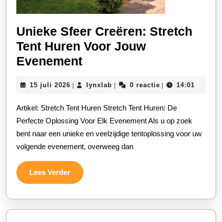
Unieke Sfeer Creëren: Stretch
Tent Huren Voor Jouw
Unieke
Evenement
Sfeer
15
lynxlab
15 juli 2026
lynxlab
0 reactie
14:01
|
|
|
Creëren:
juli
Stretch
2026
Artikel: Stretch Tent Huren Stretch Tent Huren: De
Tent
Perfecte Oplossing Voor Elk Evenement Als u op zoek
Huren
bent naar een unieke en veelzijdige tentoplossing voor uw
volgende evenement, overweeg dan
Voor
Jouw
Lees
Lees Verder
Evenement
Verder