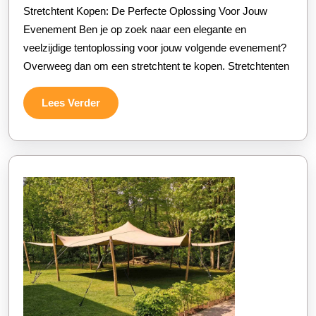
Stretchtent Kopen: De Perfecte Oplossing Voor Jouw
een
Evenement Ben je op zoek naar een elegante en
Stretchtent
veelzijdige tentoplossing voor jouw volgende evenement?
Kopen
Overweeg dan om een stretchtent te kopen. Stretchtenten
voor
Jouw
Lees
Lees Verder
Evenement
Verder