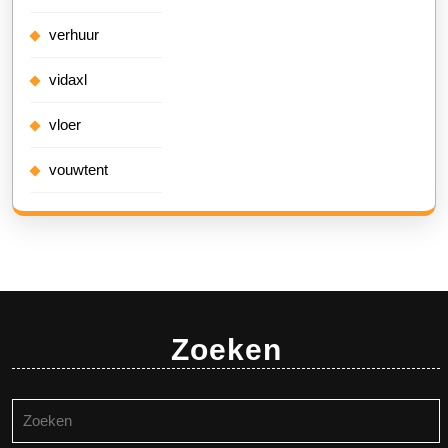
verhuur
vidaxl
vloer
vouwtent
Zoeken
Zoeken
naar: