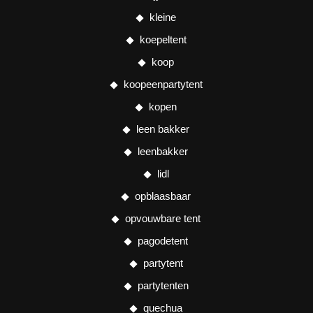
kleine
koepeltent
koop
koopeenpartytent
kopen
leen bakker
leenbakker
lidl
opblaasbaar
opvouwbare tent
pagodetent
partytent
partytenten
quechua