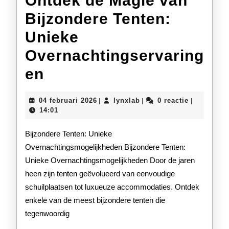
Ontdek de Magie van
Bijzondere Tenten:
Unieke
Overnachtingservaring
Ontdek
en
de
04
lynxlab
04 februari 2026
lynxlab
0 reactie
|
|
|
Magie
februari
14:01
2026
van
Bijzondere Tenten: Unieke
Bijzondere
Overnachtingsmogelijkheden Bijzondere Tenten:
Unieke Overnachtingsmogelijkheden Door de jaren
Tenten:
heen zijn tenten geëvolueerd van eenvoudige
Unieke
schuilplaatsen tot luxueuze accommodaties. Ontdek
Overnachtingservaring
enkele van de meest bijzondere tenten die
tegenwoordig