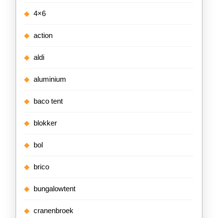
4×6
action
aldi
aluminium
baco tent
blokker
bol
brico
bungalowtent
cranenbroek