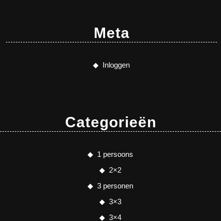
Meta
Inloggen
Categorieën
1 persoons
2×2
3 personen
3×3
3×4