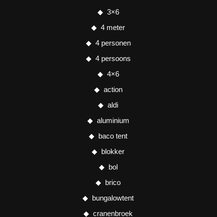
3×6
4 meter
4 personen
4 persoons
4×6
action
aldi
aluminium
baco tent
blokker
bol
brico
bungalowtent
cranenbroek