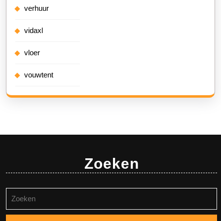
verhuur
vidaxl
vloer
vouwtent
Zoeken
Zoeken
naar: