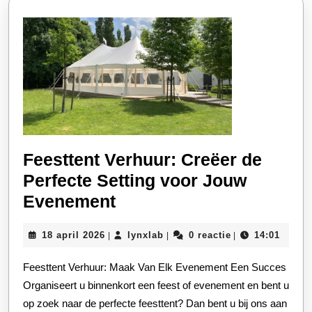
Feesttent Verhuur: Creëer de
Perfecte Setting voor Jouw
Feesttent
Evenement
Verhuur:
18
lynxlab
18 april 2026
lynxlab
0 reactie
14:01
|
|
|
Creëer
april
de
2026
Feesttent Verhuur: Maak Van Elk Evenement Een Succes
Perfecte
Organiseert u binnenkort een feest of evenement en bent u
Setting
op zoek naar de perfecte feesttent? Dan bent u bij ons aan