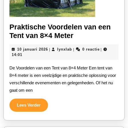
Praktische Voordelen van een
Praktische
Tent van 8×4 Meter
Voordelen
10
lynxlab
10 januari 2026
lynxlab
0 reactie
|
|
|
van
januari
14:01
een
2026
De Voordelen van een Tent van 8×4 Meter Een tent van
Tent
8×4 meter is een veelzijdige en praktische oplossing voor
van
verschillende evenementen en gelegenheden. Of het nu
8×4
gaat om een
Meter
Lees
Lees Verder
Verder