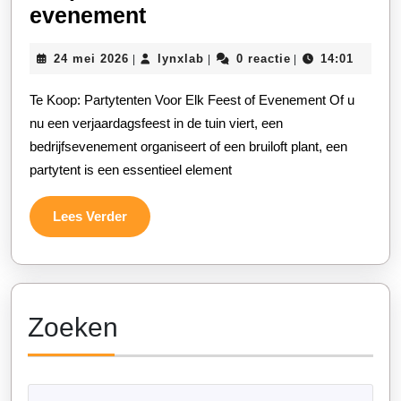
Kwaliteitsvolle
evenement
partytenten
24
lynxlab
24 mei 2026
lynxlab
0 reactie
14:01
|
|
|
te
mei
koop
2026
Te Koop: Partytenten Voor Elk Feest of Evenement Of u
voor
nu een verjaardagsfeest in de tuin viert, een
elk
bedrijfsevenement organiseert of een bruiloft plant, een
partytent is een essentieel element
feest
of
Lees
Lees Verder
evenement
Verder
Zoeken