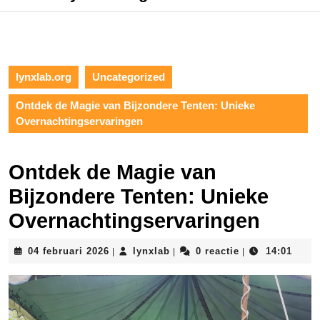
lynxlab.org
Uncategorized
Ontdek de Magie van Bijzondere Tenten: Unieke
Overnachtingservaringen
Ontdek de Magie van
Bijzondere Tenten: Unieke
Overnachtingservaringen
04
lynxlab
04 februari 2026
lynxlab
0 reactie
14:01
|
|
|
februari
2026