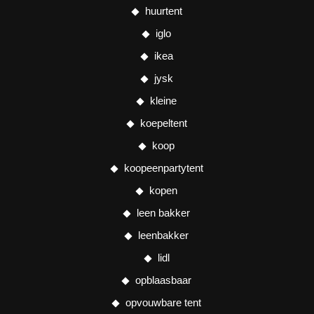
huurtent
iglo
ikea
jysk
kleine
koepeltent
koop
koopeenpartytent
kopen
leen bakker
leenbakker
lidl
opblaasbaar
opvouwbare tent