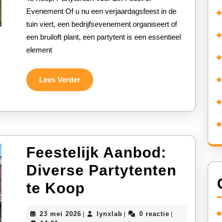
voor
Evenement Of u nu een verjaardagsfeest in de
tuin viert, een bedrijfsevenement organiseert of
elk
een bruiloft plant, een partytent is een essentieel
feest
element
of
evenement
Lees
Lees Verder
Verder
Feestelijk Aanbod:
Diverse Partytenten
Feestelijk
te Koop
Aanbod:
23
lynxlab
23 mei 2026
lynxlab
0 reactie
|
|
|