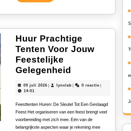
Verder
Sfeercreatie
S
Huur Prachtige
Tenten Voor Jouw
T
Feestelijke
Huur
Gelegenheid
e
Prachtige
09
lynxlab
09 juli 2026
lynxlab
0 reactie
|
|
|
Tenten
juli
14:01
2026
Voor
J
Feesttenten Huren: De Sleutel Tot Een Geslaagd
Jouw
Feest Het organiseren van een feest brengt veel
voorbereiding met zich mee. Eén van de
Feestelijke
belangrijkste aspecten waar je rekening mee