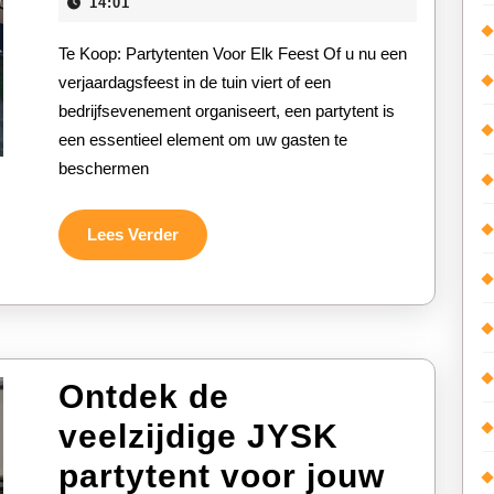
Diverse
mei
14:01
2026
Partytenten
Te Koop: Partytenten Voor Elk Feest Of u nu een
te
verjaardagsfeest in de tuin viert of een
bedrijfsevenement organiseert, een partytent is
Koop
een essentieel element om uw gasten te
beschermen
Lees
Lees Verder
Verder
Ontdek de
veelzijdige JYSK
partytent voor jouw