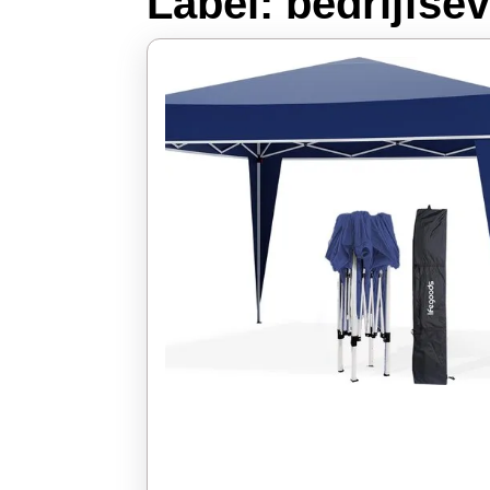
Label:
bedrijfse