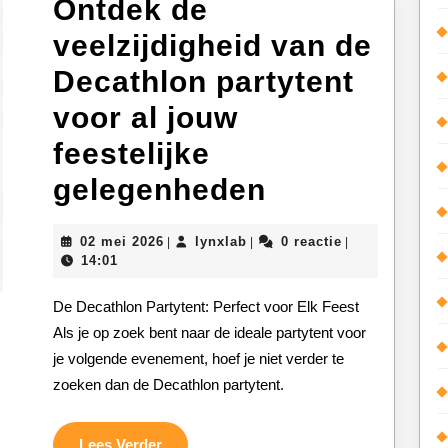
Ontdek de
veelzijdigheid van de
Decathlon partytent
voor al jouw
feestelijke
Ontdek
gelegenheden
de
02
lynxlab
02 mei 2026
lynxlab
0 reactie
|
|
|
veelzijdighe
mei
14:01
2026
van
De Decathlon Partytent: Perfect voor Elk Feest
de
Als je op zoek bent naar de ideale partytent voor
je volgende evenement, hoef je niet verder te
Decathlon
zoeken dan de Decathlon partytent.
partytent
voor
Lees
Lees Verder