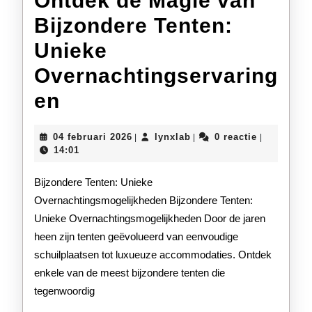
Ontdek de Magie van
Bijzondere Tenten:
Unieke
Overnachtingservaring
Ontdek
en
de
04
lynxlab
04 februari 2026
lynxlab
0 reactie
|
|
|
Magie
februari
14:01
2026
van
Bijzondere Tenten: Unieke
Bijzondere
Overnachtingsmogelijkheden Bijzondere Tenten:
Unieke Overnachtingsmogelijkheden Door de jaren
Tenten:
heen zijn tenten geëvolueerd van eenvoudige
Unieke
schuilplaatsen tot luxueuze accommodaties. Ontdek
Overnachtingservaring
enkele van de meest bijzondere tenten die
tegenwoordig