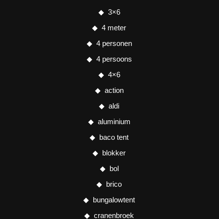
3×6
4 meter
4 personen
4 persoons
4×6
action
aldi
aluminium
baco tent
blokker
bol
brico
bungalowtent
cranenbroek