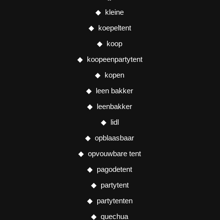
kleine
koepeltent
koop
koopeenpartytent
kopen
leen bakker
leenbakker
lidl
opblaasbaar
opvouwbare tent
pagodetent
partytent
partytenten
quechua