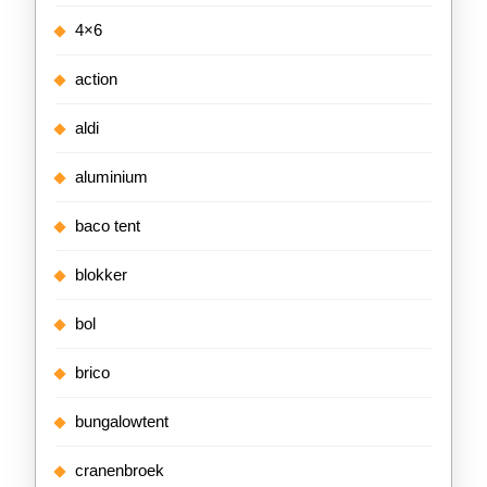
4×6
action
aldi
aluminium
baco tent
blokker
bol
brico
bungalowtent
cranenbroek