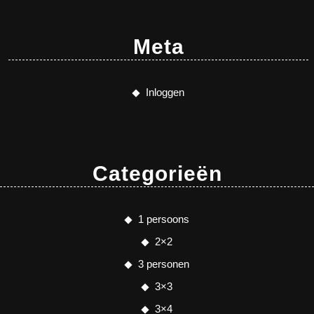
Meta
Inloggen
Categorieën
1 persoons
2×2
3 personen
3×3
3×4