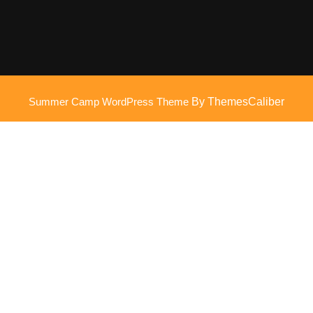
Summer Camp WordPress Theme
By ThemesCaliber
Scroll
omhoog