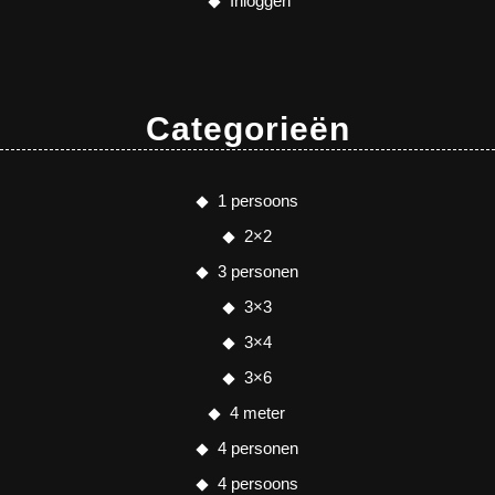
Inloggen
Categorieën
1 persoons
2×2
3 personen
3×3
3×4
3×6
4 meter
4 personen
4 persoons