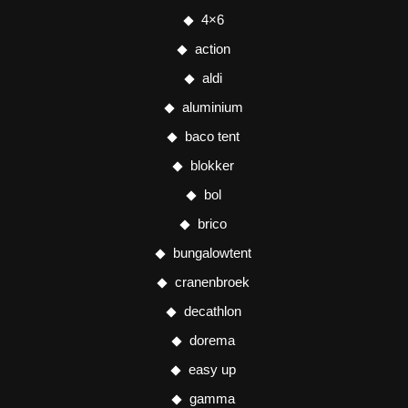
4×6
action
aldi
aluminium
baco tent
blokker
bol
brico
bungalowtent
cranenbroek
decathlon
dorema
easy up
gamma