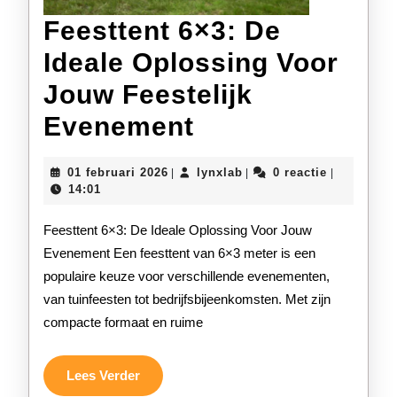
Feesttent 6×3: De
Ideale Oplossing Voor
Jouw Feestelijk
Feesttent
Evenement
6×3:
01
lynxlab
01 februari 2026
lynxlab
0 reactie
|
|
|
De
februari
14:01
2026
Ideale
Feesttent 6×3: De Ideale Oplossing Voor Jouw
Oplossing
Evenement Een feesttent van 6×3 meter is een
populaire keuze voor verschillende evenementen,
Voor
van tuinfeesten tot bedrijfsbijeenkomsten. Met zijn
Jouw
compacte formaat en ruime
Feestelijk
Evenement
Lees
Lees Verder
Verder