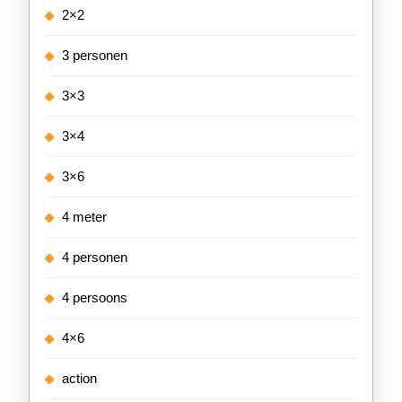
2×2
3 personen
3×3
3×4
3×6
4 meter
4 personen
4 persoons
4×6
action