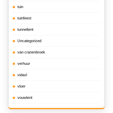
tuin
tuinfeest
tunneltent
Uncategorized
van cranenbroek
verhuur
vidaxl
vloer
vouwtent