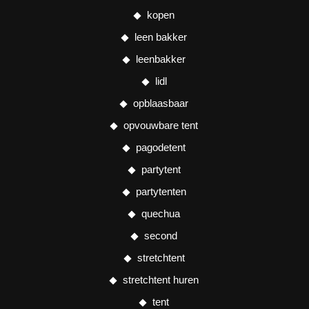
kopen
leen bakker
leenbakker
lidl
opblaasbaar
opvouwbare tent
pagodetent
partytent
partytenten
quechua
second
stretchtent
stretchtent huren
tent