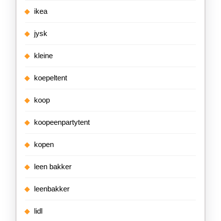
ikea
jysk
kleine
koepeltent
koop
koopeenpartytent
kopen
leen bakker
leenbakker
lidl