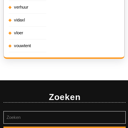
verhuur
vidaxl
vloer
vouwtent
Zoeken
Zoeken
naar: