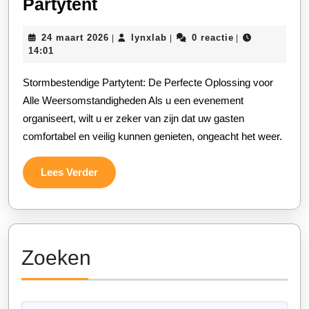
Bescherm
Partytent
uw
24
lynxlab
24 maart 2026
lynxlab
0 reactie
|
|
|
Evenement
maart
14:01
met
2026
Stormbestendige Partytent: De Perfecte Oplossing voor
een
Alle Weersomstandigheden Als u een evenement
Robuuste
organiseert, wilt u er zeker van zijn dat uw gasten
Stormbestendige
comfortabel en veilig kunnen genieten, ongeacht het weer.
Partytent
Lees
Lees Verder
Verder
Zoeken