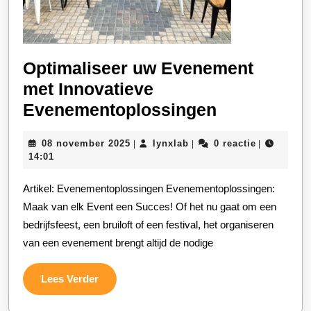
Optimaliseer uw Evenement
met Innovatieve
Optimalise
Evenementoplossingen
uw
08
lynxlab
08 november 2025
lynxlab
0 reactie
|
|
|
Evenement
november
14:01
met
2025
Artikel: Evenementoplossingen Evenementoplossingen:
Innovatieve
Maak van elk Event een Succes! Of het nu gaat om een
Evenement
bedrijfsfeest, een bruiloft of een festival, het organiseren
van een evenement brengt altijd de nodige
Lees
Lees Verder
Verder