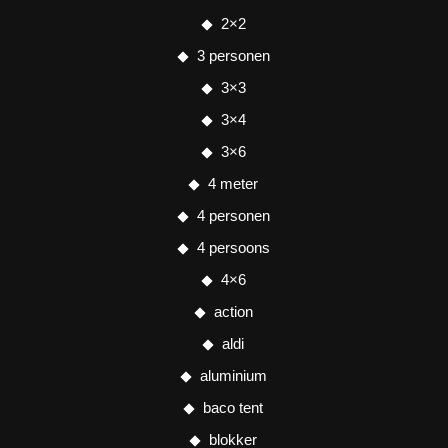
2×2
3 personen
3×3
3×4
3×6
4 meter
4 personen
4 persoons
4×6
action
aldi
aluminium
baco tent
blokker