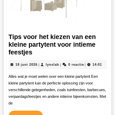
Tips voor het kiezen van een
kleine partytent voor intieme
Tips
feestjes
voor
18
lynxlab
18 juni 2026
lynxlab
0 reactie
14:01
|
|
|
het
juni
kiezen
2026
Alles wat je moet weten over een kleine partytent Een
van
kleine partytent kan de perfecte oplossing zijn voor
een
verschillende gelegenheden, zoals tuinfeesten, barbecues,
verjaardagsfeestjes en andere intieme bijeenkomsten. Met
kleine
de
partytent
voor