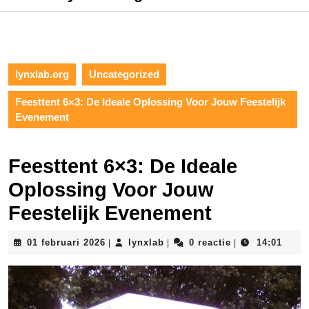
lynxlab.org
Uncategorized
Feesttent 6×3: De Ideale Oplossing Voor Jouw Feestelijk
Evenement
Feesttent 6×3: De Ideale
Oplossing Voor Jouw
Feestelijk Evenement
01
lynxlab
01 februari 2026
lynxlab
0 reactie
14:01
|
|
|
februari
2026